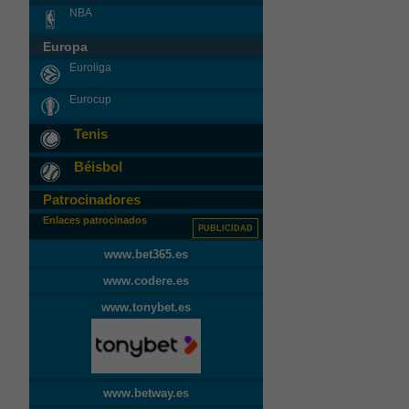
NBA
Europa
Euroliga
Eurocup
Tenis
Béisbol
Patrocinadores
Enlaces patrocinados
PUBLICIDAD
www.bet365.es
www.codere.es
www.tonybet.es
www.betway.es