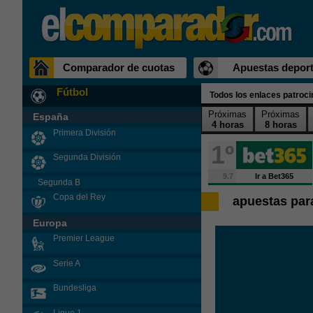
Comparador de cuotas
Apuestas deport
Fútbol
Todos los enlaces patroc
Próximas
Próximas
España
4 horas
8 horas
Primera División
1º
Segunda División
9.7
Ir a Bet365
Segunda B
Copa del Rey
apuestas para
Europa
Premier League
Serie A
Bundesliga
Ligue 1