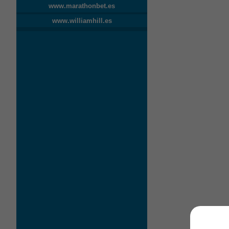
www.marathonbet.es
www.williamhill.es