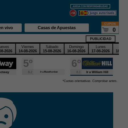
CUPON
en vivo
Casas de Apuestas
0
PUBLICIDAD
ueves
Viernes
Sábado
Domingo
Lunes
Mart
08-2026
14-08-2026
15-08-2026
16-08-2026
17-08-2026
18-08-
5º
6º
 Betway
8.2
8.1
Ir a William Hill
Ir a Marathonbet
*Cuotas orientativas. Comprobar antes.