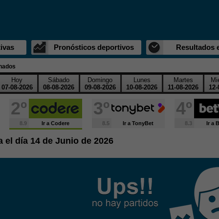
ivas
Pronósticos deportivos
Resultados 
inados
Hoy
Sábado
Domingo
Lunes
Martes
Mi
07-08-2026
08-08-2026
09-08-2026
10-08-2026
11-08-2026
12-
2º
3º
4º
8.9
Ir a Codere
8.5
Ir a TonyBet
8.3
Ir a
 el día 14 de Junio de 2026