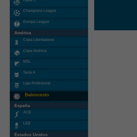
Champions League
Europa League
América
Copa Libertadores
Copa América
MSL
Serie A
Liga Profesional
Baloncesto
España
ACB
LEB
Estados Unidos