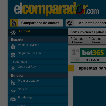
Comparador de cuotas
Apuestas deport
Fútbol
Todos los enlaces patroc
Próximas
Próximas
España
4 horas
8 horas
Primera División
1º
Segunda División
9.7
Ir a Bet365
Segunda B
Copa del Rey
apuestas para
Europa
Premier League
Serie A
Bundesliga
Ligue 1