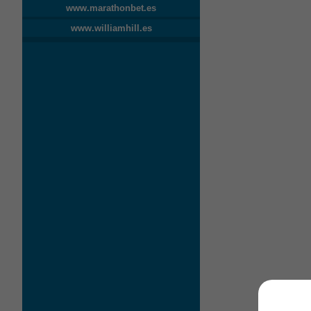
www.marathonbet.es
www.williamhill.es