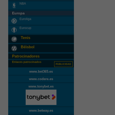
NBA
Europa
Euroliga
Eurocup
Tenis
Béisbol
Patrocinadores
Enlaces patrocinados
PUBLICIDAD
www.bet365.es
www.codere.es
www.tonybet.es
www.betway.es