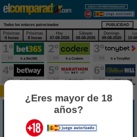
X
Fútbol
Todos los enlaces patrocinados
PUBLICIDAD
España
Próximas
Próximas
Hoy
Sábado
Domingo
Lu
4 horas
8 horas
07-08-2026
08-08-2026
09-08-2026
10-0
Primera División
1º
2º
3º
Segunda División
Segunda B
9.7
8.9
8.5
Ir a Bet365
Ir a Codere
Ir a TonyBet
Tercera División
4º
5º
6º
Copa del Rey
8.3
8.2
8.1
Ir a Betway
Ir a William Hill
Ir a Marathonbet
Europa
*Cuotas orientativas.
Premier League
Comprobar antes.
apuestas para el día 08 de Julio de 2026
¿Eres mayor de 18
Serie A
años?
Bundesliga
Ligue 1
Champions League
Europa League