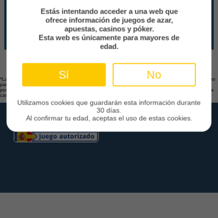
Estás intentando acceder a una web que
UEFA Nations League
ofrece información de juegos de azar,
UEFA Nations League A
apuestas, casinos y póker.
Esta web es únicamente para mayores de
UEFA Nations League B
edad.
UEFA Nations League C
UEFA Nations League D
Sí
No
*Las cuotas mostradas en la web son meramente orientativas. Nuestro equipo trabaja muy duro
para poder ofrecerte las cuotas más actualizadas posibles. Estas cuotas están sujetas a
Baloncesto
posibles cambios por parte de los operadores. No olvides comprobar la cuota actualizada en la
casa de apuestas antes de realizar cualquier apuesta.
Utilizamos cookies que guardarán esta información durante
España
30 días.
Juega con resposabilidad
ACB
Al confirmar tu edad, aceptas el uso de estas cookies.
LEB
Estados Unidos
NBA
Europa
Euroliga
Eurocup