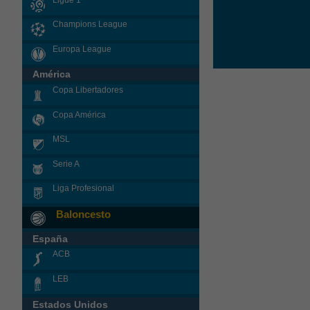
Champions League
Europa League
América
Copa Libertadores
Copa América
MSL
Serie A
Liga Profesional
Baloncesto
España
ACB
LEB
Estados Unidos