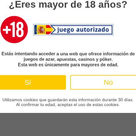
¿Eres mayor de 18 años?
Estás intentando acceder a una web que ofrece información de
juegos de azar, apuestas, casinos y póker.
Esta web es únicamente para mayores de edad.
Sí
No
Utilizamos cookies que guardarán esta información durante 30 días.
Al confirmar tu edad, aceptas el uso de estas cookies.