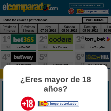
X
Fútbol
Todos los enlaces patrocinados
PUBLICIDAD
España
Próximas
Próximas
Hoy
Sábado
Domingo
Lu
4 horas
8 horas
07-08-2026
08-08-2026
09-08-2026
10-0
Primera División
1º
2º
3º
Segunda División
Segunda B
9.7
8.9
8.5
Ir a Bet365
Ir a Codere
Ir a TonyBet
Tercera División
4º
5º
6º
Copa del Rey
8.3
8.2
8.1
Ir a Betway
Ir a William Hill
Ir a Marathonbet
Europa
*Cuotas orientativas.
Premier League
Comprobar antes.
apuestas para el día 10 de Julio de 2026
¿Eres mayor de 18
Serie A
años?
Bundesliga
Ligue 1
Champions League
Europa League