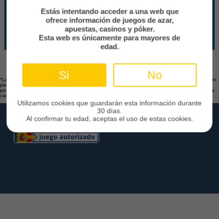
Estás intentando acceder a una web que
UEFA Nations League
ofrece información de juegos de azar,
UEFA Nations League A
apuestas, casinos y póker.
Esta web es únicamente para mayores de
UEFA Nations League B
edad.
UEFA Nations League C
UEFA Nations League D
Sí
No
*Las cuotas mostradas en la web son meramente orientativas. Nuestro equipo trabaja muy duro
para poder ofrecerte las cuotas más actualizadas posibles. Estas cuotas están sujetas a
Baloncesto
posibles cambios por parte de los operadores. No olvides comprobar la cuota actualizada en la
casa de apuestas antes de realizar cualquier apuesta.
Utilizamos cookies que guardarán esta información durante
España
30 días.
Juega con resposabilidad
ACB
Al confirmar tu edad, aceptas el uso de estas cookies.
LEB
Estados Unidos
NBA
Europa
Euroliga
Eurocup