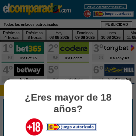
X
Fútbol
Todos los enlaces patrocinados
PUBLICIDAD
España
Próximas
Próximas
Hoy
Domingo
Lunes
Ma
4 horas
8 horas
08-08-2026
09-08-2026
10-08-2026
11-0
Primera División
1º
2º
3º
Segunda División
Segunda B
9.7
8.9
8.5
Ir a Bet365
Ir a Codere
Ir a TonyBet
Tercera División
4º
5º
6º
Copa del Rey
8.3
8.2
8.1
Ir a Betway
Ir a William Hill
Ir a Marathonbet
Europa
*Cuotas orientativas.
Premier League
Comprobar antes.
apuestas para el día 19 de Mayo de 2026
¿Eres mayor de 18
Serie A
años?
Bundesliga
Ligue 1
Champions League
Europa League