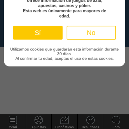
ofrece información de juegos de azar,
apuestas, casinos y póker.
UEFA Nations League
Esta web es únicamente para mayores de
UEFA Nations League A
edad.
UEFA Nations League B
Sí
No
UEFA Nations League C
UEFA Nations League D
Utilizamos cookies que guardarán esta información durante
Baloncesto
30 días.
Al confirmar tu edad, aceptas el uso de estas cookies.
España
ACB
LEB
Estados Unidos
NBA
Europa
Euroliga
Eurocup
Menú
Apuestas
Pronósticos
Resultados
Foro