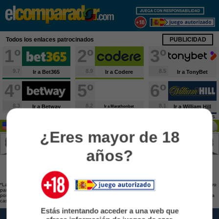
X
Fútbol
Todos los enlaces patrocinados
PUBLICIDAD
España
1º
2º
3º
Primera División
9.7
8.9
8.5
Ir a Bet365
Ir a Codere
Ir a TonyBet
Segunda División
4º
5º
6º
Segunda B
Tercera División
8.3
8.2
8.1
Ir a Betway
Ir a William Hill
Ir a Marathonbet
Copa del Rey
*Cuotas orientativas. Comprobar antes.
US Open ATP
Europa
¿Eres mayor de 18
VS
Pedro Martinez
Maks Kasnikowski
Premier League
años?
Serie A
Bundesliga
*Las cuotas mostradas en la web son meramente orientativas. Nuestro equipo trabaja muy duro
Ligue 1
para poder ofrecerte las cuotas más actualizadas posibles. Estas cuotas están sujetas a
posibles cambios por parte de los operadores. No olvides comprobar la cuota actualizada en la
casa de apuestas antes de realizar cualquier apuesta.
Champions League
Estás intentando acceder a una web que
Europa League
Juega con resposabilidad