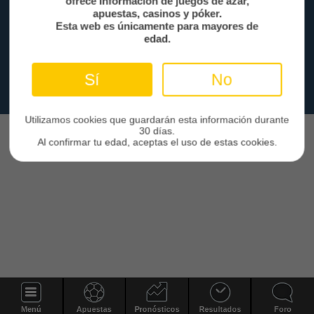
ofrece información de juegos de azar,
apuestas, casinos y póker.
UEFA Nations League
Esta web es únicamente para mayores de
UEFA Nations League A
edad.
UEFA Nations League B
Sí
No
UEFA Nations League C
UEFA Nations League D
Utilizamos cookies que guardarán esta información durante
Baloncesto
30 días.
Al confirmar tu edad, aceptas el uso de estas cookies.
España
ACB
LEB
Estados Unidos
NBA
Europa
Euroliga
Eurocup
Menú
Apuestas
Pronósticos
Resultados
Foro