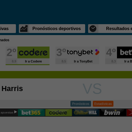
ivas
Pronósticos deportivos
Resultados 
inados
2º
3º
4º
8.9
Ir a Codere
8.5
Ir a TonyBet
8.3
Ir a
VS
y Harris
Pronósticos
Estadísticas
 apuestas