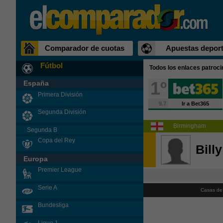
Comparador de cuotas
Apuestas deport
Fútbol
Todos los enlaces patroc
1º
España
Primera División
9.7
Ir a Bet365
Segunda División
Birmingham
Segunda B
Copa del Rey
Bill
Europa
Premier League
Serie A
Casas de
Bundesliga
Ligue 1