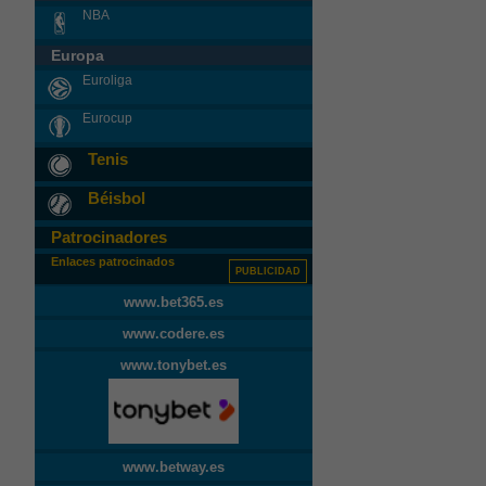
NBA
Europa
Euroliga
Eurocup
Tenis
Béisbol
Patrocinadores
Enlaces patrocinados
PUBLICIDAD
www.bet365.es
www.codere.es
www.tonybet.es
www.betway.es