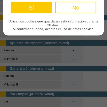
Sí
No
Zamora o Villarreal B
-
Marcarán los dos (primera mitad)
Utilizamos cookies que guardarán esta información durante
30 días.
Sí
-
Al confirmar tu edad, aceptas el uso de estas cookies.
No
-
Apuesta sin empate (primera mitad)
Zamora
-
Villarreal B
-
Ganará a 0 (primera mitad)
Zamora
-
Villarreal B
-
Par / Impar (primera mitad)
par
-