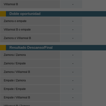
Villarreal B
-
UEFA Nations League
UEFA Nations League A
Doble oportunidad
UEFA Nations League B
Zamora o empate
-
UEFA Nations League C
Villarreal B o empate
-
UEFA Nations League D
Zamora o Villarreal B
-
Baloncesto
Resultado Descanso/Final
España
Zamora / Zamora
-
ACB
Zamora / Empate
-
LEB
Estados Unidos
Zamora / Villarreal B
-
NBA
Empate / Zamora
-
Europa
Empate / Empate
-
Euroliga
Empate / Villarreal B
-
Eurocup