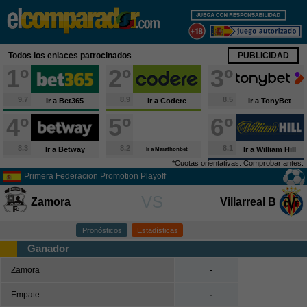
X
Fútbol
Todos los enlaces patrocinados
PUBLICIDAD
España
1º
2º
3º
Primera División
9.7
8.9
8.5
Ir a Bet365
Ir a Codere
Ir a TonyBet
Segunda División
4º
5º
6º
Segunda B
Tercera División
8.3
8.2
8.1
Ir a Betway
Ir a William Hill
Ir a Marathonbet
Copa del Rey
*Cuotas orientativas. Comprobar antes.
Primera Federacion Promotion Playoff
Europa
VS
Zamora
Villarreal B
Premier League
Serie A
Pronósticos
Estadísticas
Bundesliga
Ganador
Ligue 1
Zamora
-
Champions League
Empate
-
Europa League