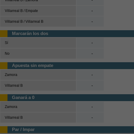
Villarreal B / Zamora
-
Tenis
Villarreal B / Empate
-
Béisbol
Villarreal B / Villarreal B
-
Casas de Apuestas
Marcarán los dos
Sí
-
Versión clásica
No
-
Apuesta sin empate
Zamora
-
Villarreal B
-
Ganará a 0
Zamora
-
Villarreal B
-
Par / Impar