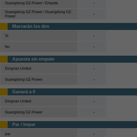
Tenis
Guangdong GZ-Power / Empate
-
Guangdong GZ-Power / Guangdong GZ-
-
Béisbol
Power
Marcarán los dos
Casas de Apuestas
Sí
-
Versión clásica
No
-
Apuesta sin empate
Dingnan United
-
Guangdong GZ-Power
-
Ganará a 0
Dingnan United
-
Guangdong GZ-Power
-
Par / Impar
par
-