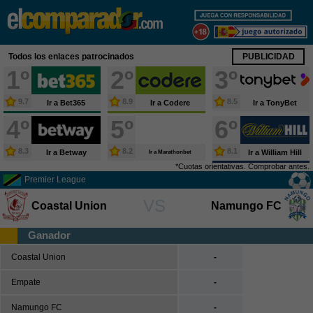
X
Fútbol
Todos los enlaces patrocinados
PUBLICIDAD
España
1º
2º
3º
Primera División
9.7
8.9
8.5
Ir a Bet365
Ir a Codere
Ir a TonyBet
Segunda División
4º
5º
6º
Segunda B
Tercera División
8.3
8.2
8.1
Ir a Betway
Ir a William Hill
Ir a Marathonbet
Copa del Rey
*Cuotas orientativas. Comprobar antes.
Premier League
Europa
VS
Coastal Union
Namungo FC
Premier League
Serie A
Ganador
Bundesliga
Coastal Union
-
Ligue 1
Empate
-
Champions League
Namungo FC
-
Europa League