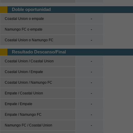
UEFA Nations League
Doble oportunidad
UEFA Nations League A
Coastal Union o empate
-
UEFA Nations League B
Namungo FC o empate
-
UEFA Nations League C
Coastal Union o Namungo FC
-
UEFA Nations League D
Resultado Descanso/Final
Baloncesto
Coastal Union / Coastal Union
-
España
ACB
Coastal Union / Empate
-
LEB
Coastal Union / Namungo FC
-
Estados Unidos
Empate / Coastal Union
-
NBA
Empate / Empate
-
Europa
Euroliga
Empate / Namungo FC
-
Eurocup
Namungo FC / Coastal Union
-