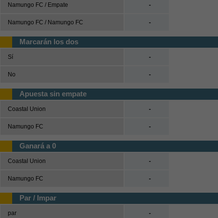
Tenis
Namungo FC / Empate
-
Namungo FC / Namungo FC
-
Béisbol
Marcarán los dos
Casas de Apuestas
Sí
-
Versión clásica
No
-
Apuesta sin empate
Coastal Union
-
Namungo FC
-
Ganará a 0
Coastal Union
-
Namungo FC
-
Par / Impar
par
-