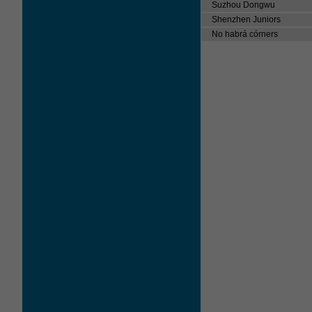
Suzhou Dongwu
Shenzhen Juniors
No habrá córners