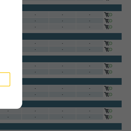
-
-
-
-
-
-
-
-
-
-
-
-
-
-
-
-
-
-
-
-
-
-
-
-
-
-
-
-
-
-
-
-
-
-
-
-
-
-
-
-
-
-
-
-