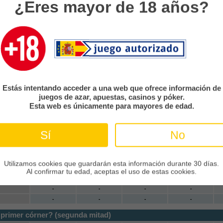
¿Eres mayor de 18 años?
ad (segunda mitad)
e
-
-
-
-
te
-
-
-
-
en Juniors
-
-
-
-
 (segunda mitad)
-
-
-
-
-
-
-
-
Estás intentando acceder a una web que ofrece información de
juegos de azar, apuestas, casinos y póker.
te (segunda mitad)
Esta web es únicamente para mayores de edad.
-
-
-
-
-
-
-
-
Sí
No
nda mitad)
-
-
-
-
-
-
-
-
Utilizamos cookies que guardarán esta información durante 30 días.
Al confirmar tu edad, aceptas el uso de estas cookies.
unda mitad)
-
-
-
-
-
-
-
-
 primer córner? (segunda mitad)