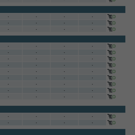
-
-
-
-
-
-
-
-
-
-
-
-
-
-
-
-
-
-
-
-
-
-
-
-
-
-
-
-
-
-
-
-
-
-
-
-
-
-
-
-
-
-
-
-
-
-
-
-
-
-
-
-
-
-
-
-