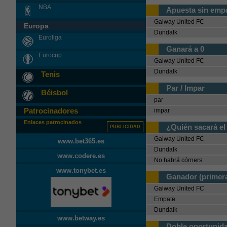
NBA
Apuesta sin emp
Galway United FC
Europa
Dundalk
Euroliga
Ganará a 0
Eurocup
Galway United FC
Dundalk
Tenis
Par / Impar
Béisbol
par
Patrocinadores
impar
Enlaces patrocinados
¿Quién sacará el
PUBLICIDAD
Galway United FC
www.bet365.es
Dundalk
www.codere.es
No habrá córners
www.tonybet.es
Ganador (primera
Galway United FC
Empate
Dundalk
www.betway.es
Doble oportunida