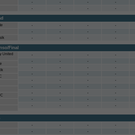
-
-
-
-
-
-
-
-
ad
te
-
-
-
-
-
-
-
-
alk
-
-
-
-
nso/Final
y United
-
-
-
-
-
-
-
-
e
-
-
-
-
lk
-
-
-
-
C
-
-
-
-
-
-
-
-
-
-
-
-
FC
-
-
-
-
-
-
-
-
s
-
-
-
-
-
-
-
-