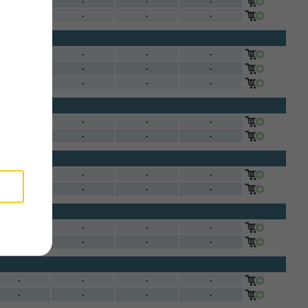
-
-
-
-
-
-
-
-
-
-
-
-
-
-
-
-
-
-
-
-
-
-
-
-
-
-
-
-
-
-
-
-
-
-
-
-
-
-
-
-
-
-
-
-
-
-
-
-
-
-
-
-