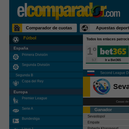
Comparador de cuotas
Apuestas deport
Fútbol
Todos los enlaces patroc
1º
España
Primera División
9.7
Ir a Bet365
Segunda División
Second League Di
Segunda B
Copa del Rey
Seva
Europa
Premier League
Casas de
Serie A
Ganador
Sevastopol
Bundesliga
Empate
Pobeda Khasavyurt
Ligue 1