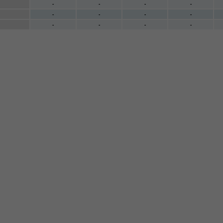
-
-
-
-
-
-
-
-
-
-
-
-