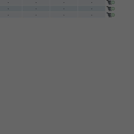
-
-
-
-
-
-
-
-
-
-
-
-