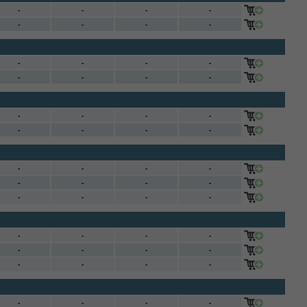
-
-
-
-
-
-
-
-
-
-
-
-
-
-
-
-
-
-
-
-
-
-
-
-
-
-
-
-
-
-
-
-
-
-
-
-
-
-
-
-
-
-
-
-
-
-
-
-
-
-
-
-