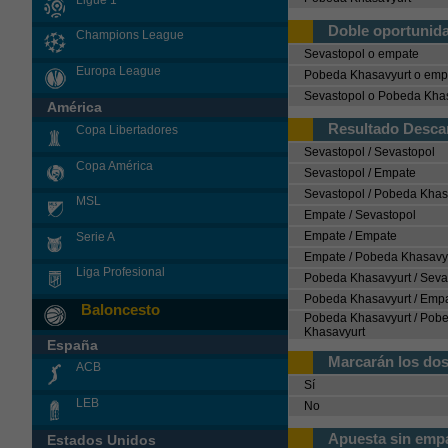
Doble oportunid
Champions League
Sevastopol o empate
Europa League
Pobeda Khasavyurt o emp
Sevastopol o Pobeda Kha
América
Resultado Desca
Copa Libertadores
Sevastopol / Sevastopol
Copa América
Sevastopol / Empate
Sevastopol / Pobeda Khas
MSL
Empate / Sevastopol
Empate / Empate
Serie A
Empate / Pobeda Khasavy
Liga Profesional
Pobeda Khasavyurt / Seva
Pobeda Khasavyurt / Emp
Baloncesto
Pobeda Khasavyurt / Pob
Khasavyurt
España
Marcarán los do
ACB
Sí
LEB
No
Apuesta sin emp
Estados Unidos