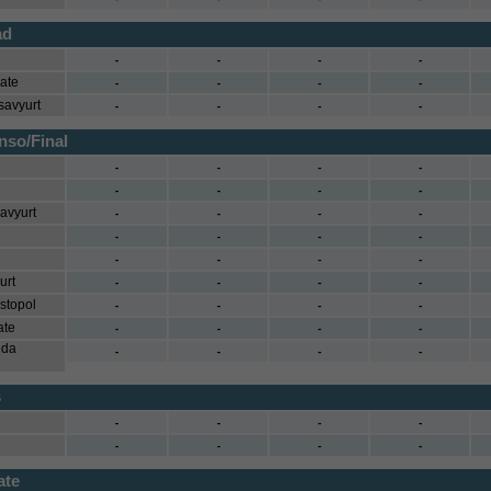
ad
-
-
-
-
ate
-
-
-
-
savyurt
-
-
-
-
nso/Final
-
-
-
-
-
-
-
-
avyurt
-
-
-
-
-
-
-
-
-
-
-
-
urt
-
-
-
-
stopol
-
-
-
-
ate
-
-
-
-
eda
-
-
-
-
s
-
-
-
-
-
-
-
-
ate