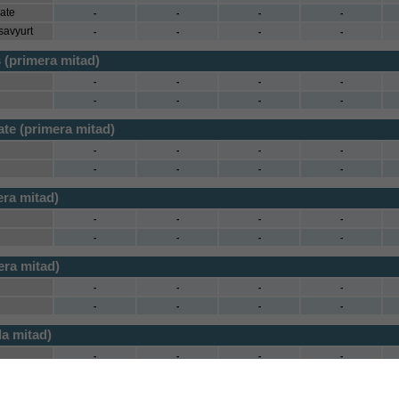
ate
-
-
-
-
savyurt
-
-
-
-
 (primera mitad)
-
-
-
-
-
-
-
-
te (primera mitad)
-
-
-
-
-
-
-
-
era mitad)
-
-
-
-
-
-
-
-
era mitad)
-
-
-
-
-
-
-
-
a mitad)
-
-
-
-
-
-
-
-
-
-
-
-