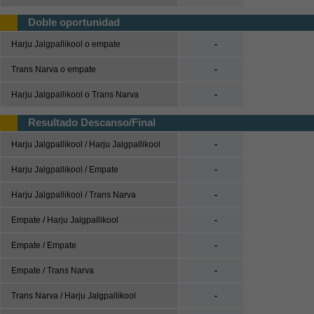
UEFA Nations League
Doble oportunidad
UEFA Nations League A
Harju Jalgpallikool o empate
-
UEFA Nations League B
Trans Narva o empate
-
UEFA Nations League C
Harju Jalgpallikool o Trans Narva
-
UEFA Nations League D
Resultado Descanso/Final
Baloncesto
Harju Jalgpallikool / Harju Jalgpallikool
-
España
ACB
Harju Jalgpallikool / Empate
-
LEB
Harju Jalgpallikool / Trans Narva
-
Estados Unidos
Empate / Harju Jalgpallikool
-
NBA
Empate / Empate
-
Europa
Euroliga
Empate / Trans Narva
-
Eurocup
Trans Narva / Harju Jalgpallikool
-