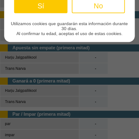
Harju Jalgpallikool o Trans Narva
-
Sí
No
Marcarán los dos (primera mitad)
Utilizamos cookies que guardarán esta información durante
Sí
-
30 días.
Al confirmar tu edad, aceptas el uso de estas cookies.
No
-
Apuesta sin empate (primera mitad)
Harju Jalgpallikool
-
Trans Narva
-
Ganará a 0 (primera mitad)
Harju Jalgpallikool
-
Trans Narva
-
Par / Impar (primera mitad)
par
-
impar
-