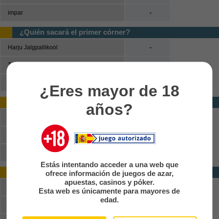
impar
-
¿Quién sacará el primer córner?
Harju Jalgpallikool
-
Trans Narva
-
No habrá córners
-
¿Eres mayor de 18
Ganador (primera mitad)
años?
Harju Jalgpallikool
-
Empate
-
Trans Narva
-
Estás intentando acceder a una web que
Doble oportunidad (primera mitad)
ofrece información de juegos de azar,
apuestas, casinos y póker.
Harju Jalgpallikool o empate
-
Esta web es únicamente para mayores de
edad.
Trans Narva o empate
-