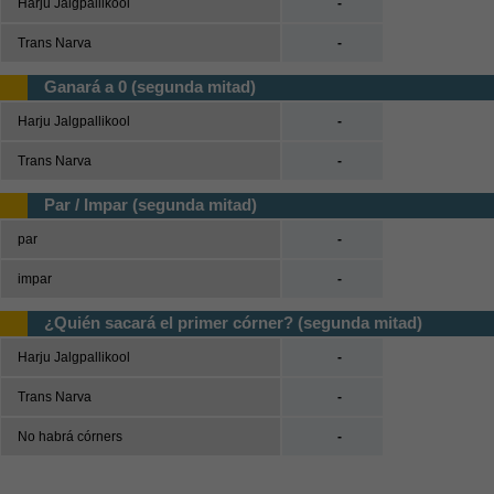
Harju Jalgpallikool
-
Trans Narva
-
Ganará a 0 (segunda mitad)
Harju Jalgpallikool
-
Trans Narva
-
Par / Impar (segunda mitad)
par
-
impar
-
¿Quién sacará el primer córner? (segunda mitad)
Harju Jalgpallikool
-
Trans Narva
-
No habrá córners
-