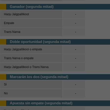
Ganador (segunda mitad)
Harju Jalgpallikool
-
Empate
-
Trans Narva
-
Doble oportunidad (segunda mitad)
Harju Jalgpallikool o empate
-
Trans Narva o empate
-
Harju Jalgpallikool o Trans Narva
-
Marcarán los dos (segunda mitad)
Sí
-
No
-
Apuesta sin empate (segunda mitad)