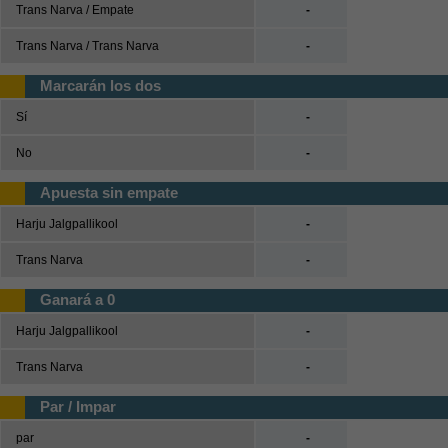
Tenis
Trans Narva / Empate
-
Trans Narva / Trans Narva
-
Béisbol
Marcarán los dos
Casas de Apuestas
Sí
-
Versión clásica
No
-
Apuesta sin empate
Harju Jalgpallikool
-
Trans Narva
-
Ganará a 0
Harju Jalgpallikool
-
Trans Narva
-
Par / Impar
par
-