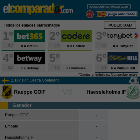
X
Fútbol
Todos los enlaces patrocinados
PUBLICIDAD
España
1º
2º
3º
Primera División
9.7
8.9
8.5
Ir a Bet365
Ir a Codere
Ir a TonyBet
Segunda División
4º
5º
6º
Segunda B
Tercera División
8.3
8.2
8.1
Ir a Betway
Ir a William Hill
Ir a Marathonbet
Copa del Rey
*Cuotas orientativas. Comprobar antes.
2. Division Oestra Goetaland
Europa
VS
Raeppe GOIF
Haessleholms IF
Premier League
Serie A
Ganador
Bundesliga
Raeppe GOIF
-
Ligue 1
Empate
-
Champions League
Haessleholms IF
-
Europa League