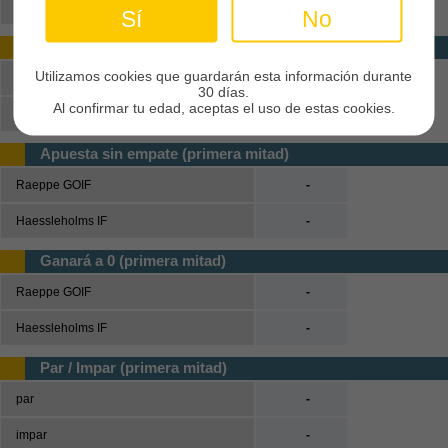
Raeppe GOIF o Haessleholms IF
-
Sí
No
Marcarán los dos (primera mitad)
Utilizamos cookies que guardarán esta información durante
Sí
-
30 días.
Al confirmar tu edad, aceptas el uso de estas cookies.
No
-
Apuesta sin empate (primera mitad)
Raeppe GOIF
-
Haessleholms IF
-
Ganará a 0 (primera mitad)
Raeppe GOIF
-
Haessleholms IF
-
Par / Impar (primera mitad)
par
-
impar
-