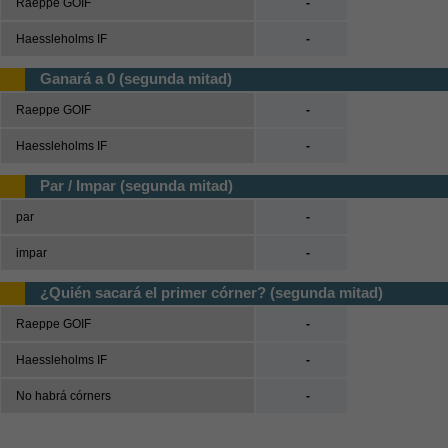
Raeppe GOIF
-
Haessleholms IF
-
Ganará a 0 (segunda mitad)
Raeppe GOIF
-
Haessleholms IF
-
Par / Impar (segunda mitad)
par
-
impar
-
¿Quién sacará el primer córner? (segunda mitad)
Raeppe GOIF
-
Haessleholms IF
-
No habrá córners
-