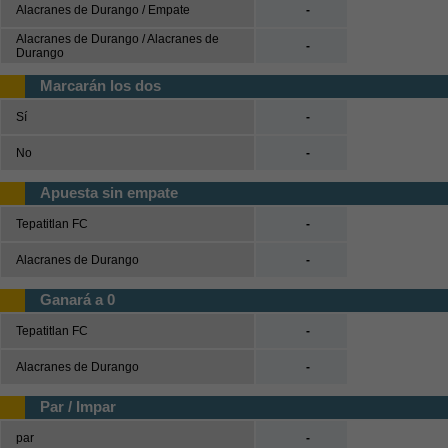
Tenis
Alacranes de Durango / Empate
-
Alacranes de Durango / Alacranes de
-
Béisbol
Durango
Marcarán los dos
Casas de Apuestas
Sí
-
Versión clásica
No
-
Apuesta sin empate
Tepatitlan FC
-
Alacranes de Durango
-
Ganará a 0
Tepatitlan FC
-
Alacranes de Durango
-
Par / Impar
par
-