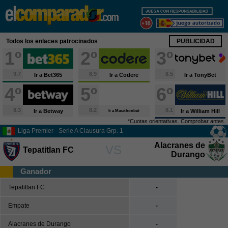
X
Fútbol
Todos los enlaces patrocinados
PUBLICIDAD
España
1º
2º
3º
Primera División
9.7
8.9
8.5
Ir a Bet365
Ir a Codere
Ir a TonyBet
Segunda División
4º
5º
6º
Segunda B
Tercera División
8.3
8.2
8.1
Ir a Betway
Ir a William Hill
Ir a Marathonbet
Copa del Rey
*Cuotas orientativas. Comprobar antes.
Liga Premier - Serie A Clausura Grp. 1
Europa
Alacranes de
VS
Tepatitlan FC
Premier League
Durango
Serie A
Ganador
Bundesliga
Tepatitlan FC
-
Ligue 1
Empate
-
Champions League
Alacranes de Durango
-
Europa League