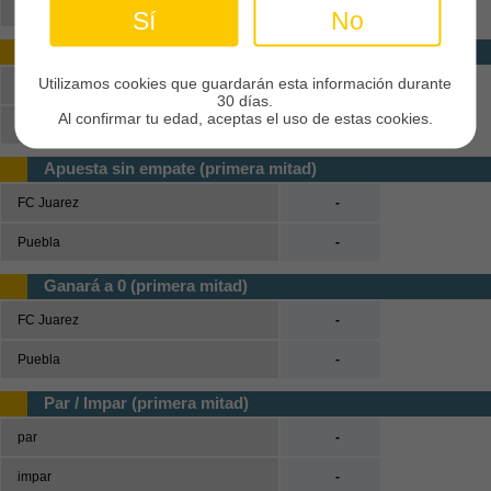
FC Juarez o Puebla
-
Sí
No
Marcarán los dos (primera mitad)
Utilizamos cookies que guardarán esta información durante
Sí
-
30 días.
Al confirmar tu edad, aceptas el uso de estas cookies.
No
-
Apuesta sin empate (primera mitad)
FC Juarez
-
Puebla
-
Ganará a 0 (primera mitad)
FC Juarez
-
Puebla
-
Par / Impar (primera mitad)
par
-
impar
-