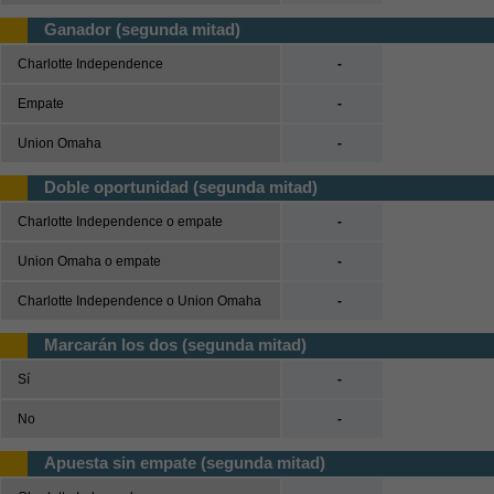
Ganador (segunda mitad)
Charlotte Independence
-
Empate
-
Union Omaha
-
Doble oportunidad (segunda mitad)
Charlotte Independence o empate
-
Union Omaha o empate
-
Charlotte Independence o Union Omaha
-
Marcarán los dos (segunda mitad)
Sí
-
No
-
Apuesta sin empate (segunda mitad)