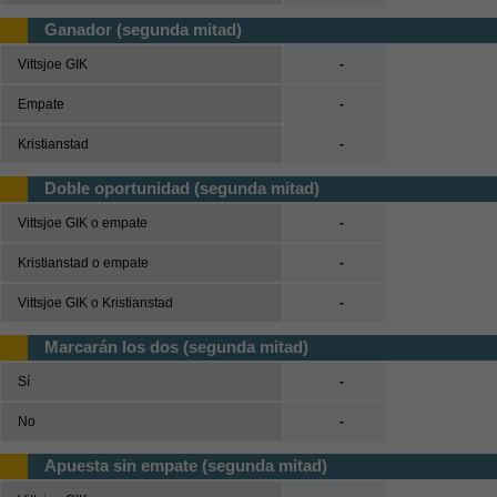
Ganador (segunda mitad)
Vittsjoe GIK
-
Empate
-
Kristianstad
-
Doble oportunidad (segunda mitad)
Vittsjoe GIK o empate
-
Kristianstad o empate
-
Vittsjoe GIK o Kristianstad
-
Marcarán los dos (segunda mitad)
Sí
-
No
-
Apuesta sin empate (segunda mitad)