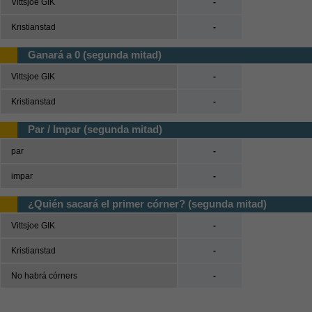
Vittsjoe GIK
-
Kristianstad
-
Ganará a 0 (segunda mitad)
Vittsjoe GIK
-
Kristianstad
-
Par / Impar (segunda mitad)
par
-
impar
-
¿Quién sacará el primer córner? (segunda mitad)
Vittsjoe GIK
-
Kristianstad
-
No habrá córners
-