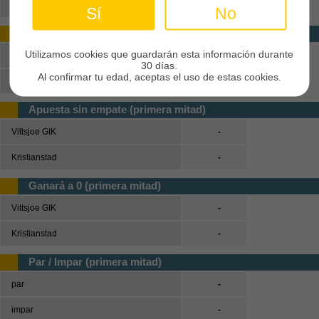
Vittsjoe GIK o Kristianstad
-
Sí
No
Marcarán los dos (primera mitad)
Utilizamos cookies que guardarán esta información durante
Sí
-
30 días.
Al confirmar tu edad, aceptas el uso de estas cookies.
No
-
Apuesta sin empate (primera mitad)
Vittsjoe GIK
-
Kristianstad
-
Ganará a 0 (primera mitad)
Vittsjoe GIK
-
Kristianstad
-
Par / Impar (primera mitad)
par
-
impar
-