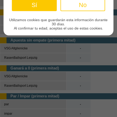
VSG Altglienicke o RasenBallsport Leipzig
-
Sí
No
Marcarán los dos (primera mitad)
Utilizamos cookies que guardarán esta información durante
Sí
-
30 días.
Al confirmar tu edad, aceptas el uso de estas cookies.
No
-
Apuesta sin empate (primera mitad)
VSG Altglienicke
-
RasenBallsport Leipzig
-
Ganará a 0 (primera mitad)
VSG Altglienicke
-
RasenBallsport Leipzig
-
Par / Impar (primera mitad)
par
-
impar
-