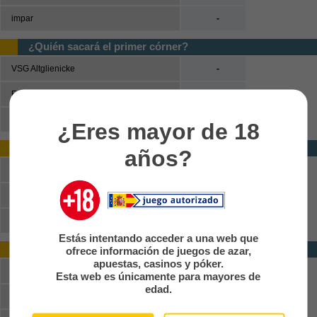
impar
-
¿Quién sacará el primer córner?
VSG Altglienicke
-
RasenBallsport Leipzig
-
No habrá córners
-
¿Eres mayor de 18
Ganador (primera mitad)
años?
VSG Altglienicke
-
Empate
-
RasenBallsport Leipzig
-
Estás intentando acceder a una web que
Doble oportunidad (primera mitad)
ofrece información de juegos de azar,
apuestas, casinos y póker.
VSG Altglienicke o empate
-
Esta web es únicamente para mayores de
edad.
RasenBallsport Leipzig o empate
-