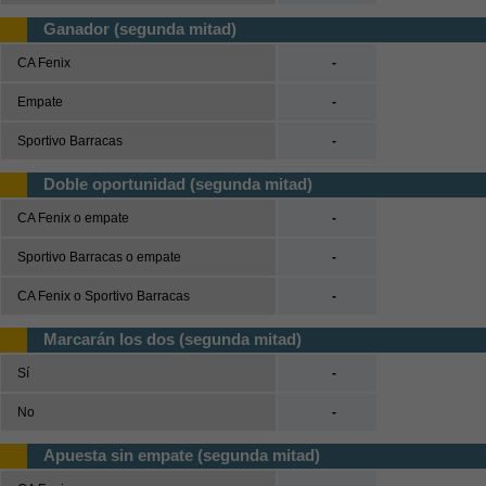
Ganador (segunda mitad)
CA Fenix
-
Empate
-
Sportivo Barracas
-
Doble oportunidad (segunda mitad)
CA Fenix o empate
-
Sportivo Barracas o empate
-
CA Fenix o Sportivo Barracas
-
Marcarán los dos (segunda mitad)
Sí
-
No
-
Apuesta sin empate (segunda mitad)