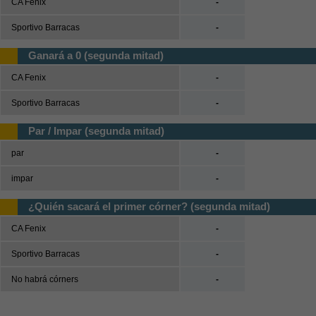
CA Fenix
-
Sportivo Barracas
-
Ganará a 0 (segunda mitad)
CA Fenix
-
Sportivo Barracas
-
Par / Impar (segunda mitad)
par
-
impar
-
¿Quién sacará el primer córner? (segunda mitad)
CA Fenix
-
Sportivo Barracas
-
No habrá córners
-