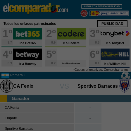
X
Fútbol
Todos los enlaces patrocinados
PUBLICIDAD
España
1º
2º
3º
Primera División
9.7
8.9
8.5
Ir a Bet365
Ir a Codere
Ir a TonyBet
Segunda División
4º
5º
6º
Segunda B
Tercera División
8.3
8.2
8.1
Ir a Betway
Ir a William Hill
Ir a Marathonbet
Copa del Rey
*Cuotas orientativas. Comprobar antes.
Primera C
Europa
VS
CA Fenix
Sportivo Barracas
Premier League
Serie A
Ganador
Bundesliga
CA Fenix
-
Ligue 1
Empate
-
Champions League
Sportivo Barracas
-
Europa League