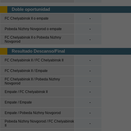
UEFA Nations League
Doble oportunidad
UEFA Nations League A
FC Chelyabinsk II o empate
-
UEFA Nations League B
Pobeda Nizhny Novgorod o empate
-
UEFA Nations League C
FC Chelyabinsk II o Pobeda Nizhny
-
UEFA Nations League D
Novgorod
Resultado Descanso/Final
Baloncesto
FC Chelyabinsk II / FC Chelyabinsk II
-
España
ACB
FC Chelyabinsk II / Empate
-
LEB
FC Chelyabinsk II / Pobeda Nizhny
-
Novgorod
Estados Unidos
Empate / FC Chelyabinsk II
-
NBA
Empate / Empate
-
Europa
Euroliga
Empate / Pobeda Nizhny Novgorod
-
Eurocup
Pobeda Nizhny Novgorod / FC Chelyabinsk
-
II