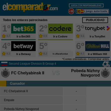
X
Fútbol
Todos los enlaces patrocinados
PUBLICIDAD
España
1º
2º
3º
Primera División
9.7
8.9
8.5
Ir a Bet365
Ir a Codere
Ir a TonyBet
Segunda División
4º
5º
6º
Segunda B
Tercera División
8.3
8.2
8.1
Ir a Betway
Ir a William Hill
Ir a Marathonbet
Copa del Rey
*Cuotas orientativas. Comprobar antes.
Second League Division B Group 4
Europa
Pobeda Nizhny
VS
FC Chelyabinsk II
Premier League
Novgorod
Serie A
Ganador
Bundesliga
FC Chelyabinsk II
-
Ligue 1
Empate
-
Champions League
Pobeda Nizhny Novgorod
-
Europa League