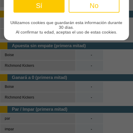
Boise o Richmond Kickers
-
Sí
No
Marcarán los dos (primera mitad)
Utilizamos cookies que guardarán esta información durante
Sí
-
30 días.
Al confirmar tu edad, aceptas el uso de estas cookies.
No
-
Apuesta sin empate (primera mitad)
Boise
-
Richmond Kickers
-
Ganará a 0 (primera mitad)
Boise
-
Richmond Kickers
-
Par / Impar (primera mitad)
par
-
impar
-