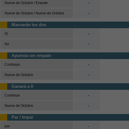
Tenis
Nueve de Octubre / Empate
-
Nueve de Octubre / Nueve de Octubre
-
Béisbol
Marcarán los dos
Casas de Apuestas
Sí
-
Versión clásica
No
-
Apuesta sin empate
Cumbaya
-
Nueve de Octubre
-
Ganará a 0
Cumbaya
-
Nueve de Octubre
-
Par / Impar
par
-