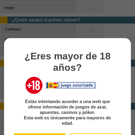
impar
-
¿Quién sacará el primer córner?
Cumbaya
-
Nueve de Octubre
-
No habrá córners
-
¿Eres mayor de 18
Ganador (primera mitad)
años?
Cumbaya
-
Empate
-
Nueve de Octubre
-
Estás intentando acceder a una web que
Doble oportunidad (primera mitad)
ofrece información de juegos de azar,
apuestas, casinos y póker.
Cumbaya o empate
-
Esta web es únicamente para mayores de
edad.
Nueve de Octubre o empate
-