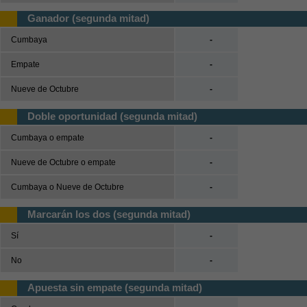
Ganador (segunda mitad)
Cumbaya
-
Empate
-
Nueve de Octubre
-
Doble oportunidad (segunda mitad)
Cumbaya o empate
-
Nueve de Octubre o empate
-
Cumbaya o Nueve de Octubre
-
Marcarán los dos (segunda mitad)
Sí
-
No
-
Apuesta sin empate (segunda mitad)