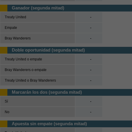
Ganador (segunda mitad)
Treaty United
-
Empate
-
Bray Wanderers
-
Doble oportunidad (segunda mitad)
Treaty United o empate
-
Bray Wanderers o empate
-
Treaty United o Bray Wanderers
-
Marcarán los dos (segunda mitad)
Sí
-
No
-
Apuesta sin empate (segunda mitad)