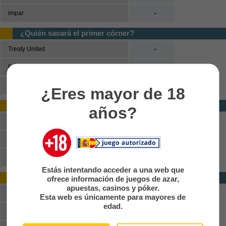
impar
-
¿Quién sacará el primer córner?
Treaty United
-
Bray Wanderers
-
No habrá córners
-
¿Eres mayor de 18
Ganador (primera mitad)
años?
Treaty United
-
Empate
-
Bray Wanderers
-
Estás intentando acceder a una web que
Doble oportunidad (primera mitad)
ofrece información de juegos de azar,
apuestas, casinos y póker.
Treaty United o empate
-
Esta web es únicamente para mayores de
edad.
Bray Wanderers o empate
-