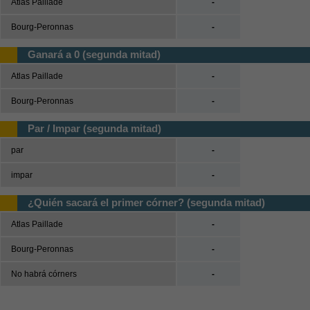
Atlas Paillade
-
Bourg-Peronnas
-
Ganará a 0 (segunda mitad)
Atlas Paillade
-
Bourg-Peronnas
-
Par / Impar (segunda mitad)
par
-
impar
-
¿Quién sacará el primer córner? (segunda mitad)
Atlas Paillade
-
Bourg-Peronnas
-
No habrá córners
-