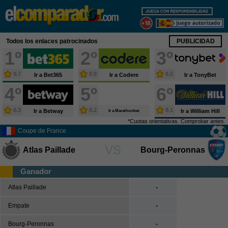
X
Fútbol
Todos los enlaces patrocinados
PUBLICIDAD
España
1º
2º
3º
Primera División
9.7
8.9
8.5
Ir a Bet365
Ir a Codere
Ir a TonyBet
Segunda División
4º
5º
6º
Segunda B
Tercera División
8.3
8.2
8.1
Ir a Betway
Ir a William Hill
Ir a Marathonbet
Copa del Rey
*Cuotas orientativas. Comprobar antes.
Coupe de France
Europa
VS
Atlas Paillade
Bourg-Peronnas
Premier League
Serie A
Ganador
Bundesliga
Atlas Paillade
-
Ligue 1
Empate
-
Champions League
Bourg-Peronnas
-
Europa League