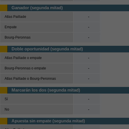
Ganador (segunda mitad)
Atlas Paillade
-
Empate
-
Bourg-Peronnas
-
Doble oportunidad (segunda mitad)
Atlas Paillade o empate
-
Bourg-Peronnas o empate
-
Atlas Paillade o Bourg-Peronnas
-
Marcarán los dos (segunda mitad)
Sí
-
No
-
Apuesta sin empate (segunda mitad)