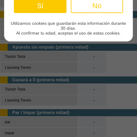
Tianjin Teda o Liaoning Tieren
-
Sí
No
Marcarán los dos (primera mitad)
Utilizamos cookies que guardarán esta información durante
Sí
-
30 días.
Al confirmar tu edad, aceptas el uso de estas cookies.
No
-
Apuesta sin empate (primera mitad)
Tianjin Teda
-
Liaoning Tieren
-
Ganará a 0 (primera mitad)
Tianjin Teda
-
Liaoning Tieren
-
Par / Impar (primera mitad)
par
-
impar
-