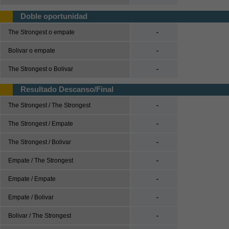
UEFA Nations League
Doble oportunidad
UEFA Nations League A
The Strongest o empate
-
UEFA Nations League B
Bolivar o empate
-
UEFA Nations League C
The Strongest o Bolivar
-
UEFA Nations League D
Resultado Descanso/Final
Baloncesto
The Strongest / The Strongest
-
España
ACB
The Strongest / Empate
-
LEB
The Strongest / Bolivar
-
Estados Unidos
Empate / The Strongest
-
NBA
Empate / Empate
-
Europa
Euroliga
Empate / Bolivar
-
Eurocup
Bolivar / The Strongest
-