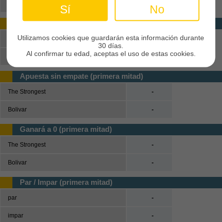
The Strongest o Bolivar
-
Sí
No
Marcarán los dos (primera mitad)
Utilizamos cookies que guardarán esta información durante
Sí
-
30 días.
Al confirmar tu edad, aceptas el uso de estas cookies.
No
-
Apuesta sin empate (primera mitad)
The Strongest
-
Bolivar
-
Ganará a 0 (primera mitad)
The Strongest
-
Bolivar
-
Par / Impar (primera mitad)
par
-
impar
-