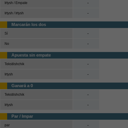
Tenis
Irtysh / Empate
-
Irtysh / Irtysh
-
Béisbol
Marcarán los dos
Casas de Apuestas
Sí
-
Versión clásica
No
-
Apuesta sin empate
Tekstilshchik
-
Irtysh
-
Ganará a 0
Tekstilshchik
-
Irtysh
-
Par / Impar
par
-