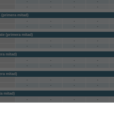
-
-
-
-
-
-
-
-
 (primera mitad)
-
-
-
-
-
-
-
-
te (primera mitad)
-
-
-
-
-
-
-
-
era mitad)
-
-
-
-
-
-
-
-
era mitad)
-
-
-
-
-
-
-
-
a mitad)
-
-
-
-
-
-
-
-
-
-
-
-