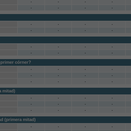
-
-
-
-
-
-
-
-
-
-
-
-
-
-
-
-
-
-
-
-
-
-
-
-
 primer córner?
-
-
-
-
-
-
-
-
-
-
-
-
 mitad)
-
-
-
-
-
-
-
-
-
-
-
-
d (primera mitad)
-
-
-
-