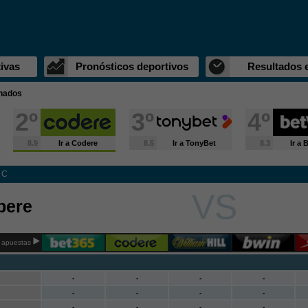
ivas
Pronósticos deportivos
Resultados 
inados
2º
3º
4º
8.9
Ir a Codere
8.5
Ir a TonyBet
8.3
Ir a
 C
VS
pere
 apuestas
-
-
-
-
-
-
-
-
-
-
-
-