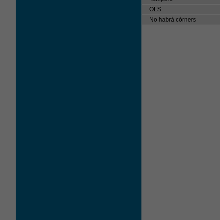
OLS
No habrá córners