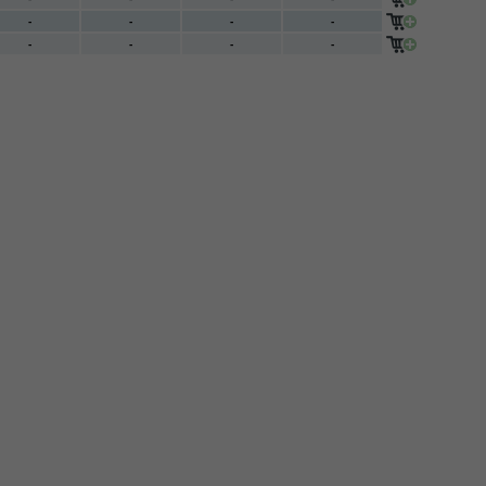
-
-
-
-
-
-
-
-