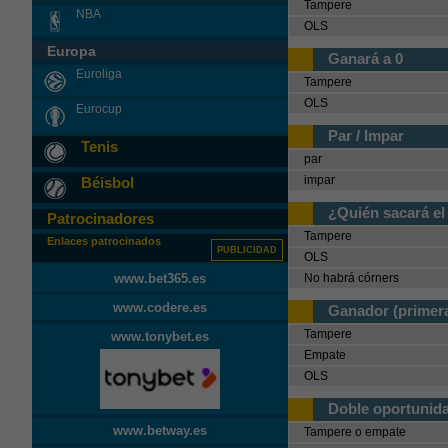
Tampere
NBA
OLS
Europa
Ganará a 0
Euroliga
Tampere
OLS
Eurocup
Par / Impar
Tenis
par
impar
Béisbol
¿Quién sacará el
Patrocinadores
Tampere
Enlaces patrocinados
PUBLICIDAD
OLS
www.bet365.es
No habrá córners
www.codere.es
Ganador (primera
Tampere
www.tonybet.es
Empate
OLS
Doble oportunida
www.betway.es
Tampere o empate