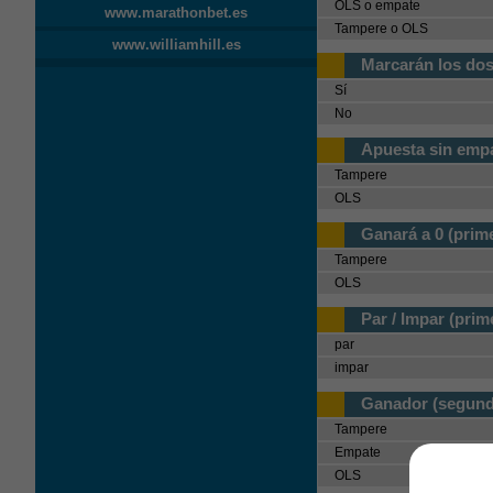
OLS o empate
www.marathonbet.es
Tampere o OLS
www.williamhill.es
Marcarán los dos
Sí
No
Apuesta sin empa
Tampere
OLS
Ganará a 0 (prim
Tampere
OLS
Par / Impar (prim
par
impar
Ganador (segund
Tampere
Empate
OLS