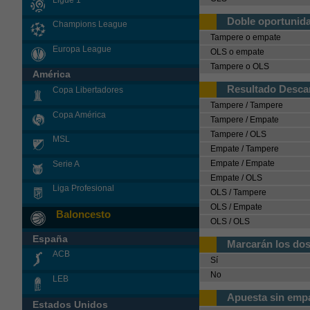
Doble oportunid
Champions League
Tampere o empate
Europa League
OLS o empate
Tampere o OLS
América
Resultado Desca
Copa Libertadores
Tampere / Tampere
Copa América
Tampere / Empate
Tampere / OLS
MSL
Empate / Tampere
Empate / Empate
Serie A
Empate / OLS
Liga Profesional
OLS / Tampere
OLS / Empate
Baloncesto
OLS / OLS
España
Marcarán los do
ACB
Sí
No
LEB
Apuesta sin emp
Estados Unidos