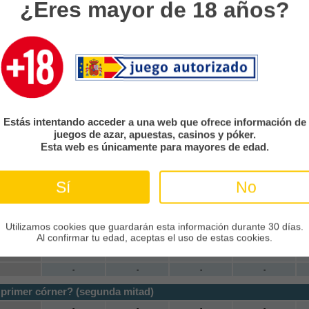
¿Eres mayor de 18 años?
ad (segunda mitad)
-
-
-
-
-
-
-
-
-
-
-
-
 (segunda mitad)
-
-
-
-
-
-
-
-
Estás intentando acceder a una web que ofrece información de
te (segunda mitad)
juegos de azar, apuestas, casinos y póker.
Esta web es únicamente para mayores de edad.
-
-
-
-
-
-
-
-
Sí
No
nda mitad)
-
-
-
-
-
-
-
-
Utilizamos cookies que guardarán esta información durante 30 días.
Al confirmar tu edad, aceptas el uso de estas cookies.
unda mitad)
-
-
-
-
-
-
-
-
 primer córner? (segunda mitad)
-
-
-
-