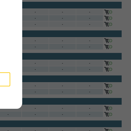
-
-
-
-
-
-
-
-
-
-
-
-
-
-
-
-
-
-
-
-
-
-
-
-
-
-
-
-
-
-
-
-
-
-
-
-
-
-
-
-
-
-
-
-
-
-
-
-