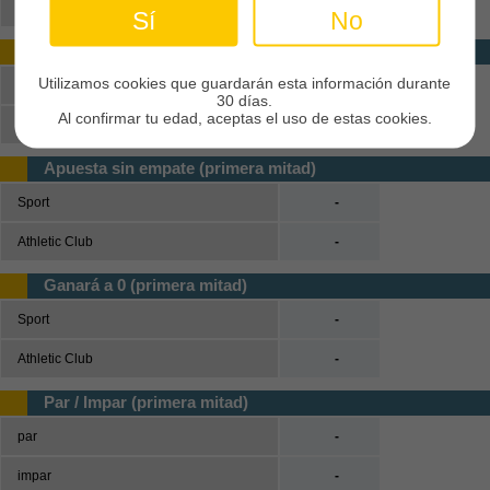
Sport o Athletic Club
-
Sí
No
Marcarán los dos (primera mitad)
Utilizamos cookies que guardarán esta información durante
Sí
-
30 días.
Al confirmar tu edad, aceptas el uso de estas cookies.
No
-
Apuesta sin empate (primera mitad)
Sport
-
Athletic Club
-
Ganará a 0 (primera mitad)
Sport
-
Athletic Club
-
Par / Impar (primera mitad)
par
-
impar
-