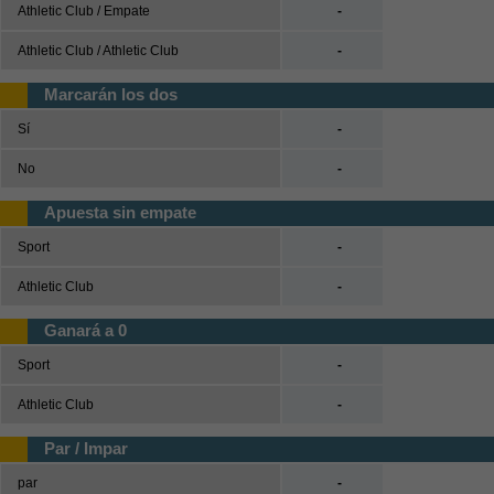
Tenis
Athletic Club / Empate
-
Athletic Club / Athletic Club
-
Béisbol
Marcarán los dos
Casas de Apuestas
Sí
-
Versión clásica
No
-
Apuesta sin empate
Sport
-
Athletic Club
-
Ganará a 0
Sport
-
Athletic Club
-
Par / Impar
par
-