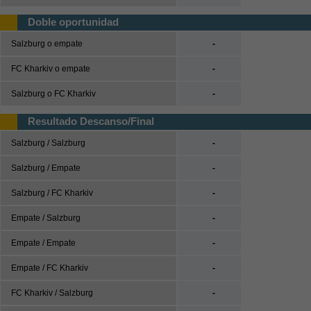
UEFA Nations League
Doble oportunidad
UEFA Nations League A
Salzburg o empate
-
UEFA Nations League B
FC Kharkiv o empate
-
UEFA Nations League C
Salzburg o FC Kharkiv
-
UEFA Nations League D
Resultado Descanso/Final
Baloncesto
Salzburg / Salzburg
-
España
ACB
Salzburg / Empate
-
LEB
Salzburg / FC Kharkiv
-
Estados Unidos
Empate / Salzburg
-
NBA
Empate / Empate
-
Europa
Euroliga
Empate / FC Kharkiv
-
Eurocup
FC Kharkiv / Salzburg
-