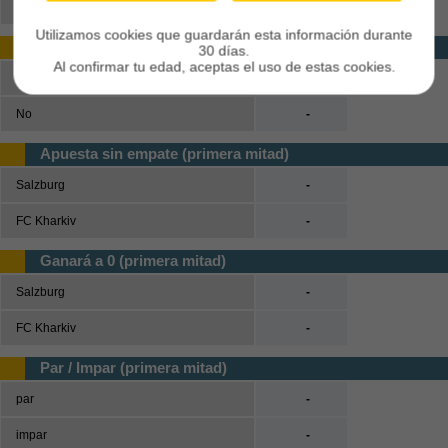
Salzburg o FC Kharkiv
-
Utilizamos cookies que guardarán esta información durante
Marcarán los dos (primera mitad)
30 días.
Al confirmar tu edad, aceptas el uso de estas cookies.
Sí
-
No
-
Apuesta sin empate (primera mitad)
Salzburg
-
FC Kharkiv
-
Ganará a 0 (primera mitad)
Salzburg
-
FC Kharkiv
-
Par / Impar (primera mitad)
par
-
impar
-