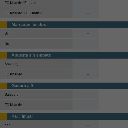
Tenis
FC Kharkiv / Empate
-
FC Kharkiv / FC Kharkiv
-
Béisbol
Marcarán los dos
Casas de Apuestas
Sí
-
Versión clásica
No
-
Apuesta sin empate
Salzburg
-
FC Kharkiv
-
Ganará a 0
Salzburg
-
FC Kharkiv
-
Par / Impar
par
-