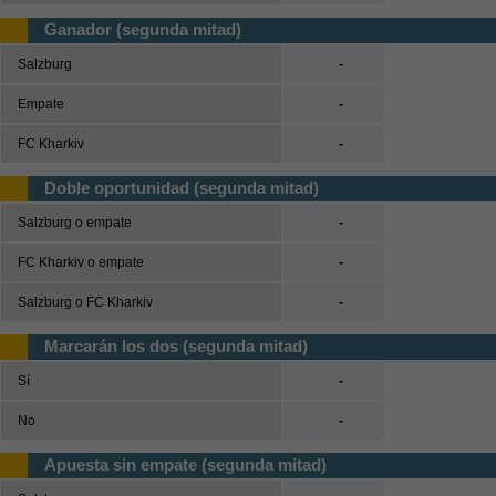
Ganador (segunda mitad)
Salzburg
-
Empate
-
FC Kharkiv
-
Doble oportunidad (segunda mitad)
Salzburg o empate
-
FC Kharkiv o empate
-
Salzburg o FC Kharkiv
-
Marcarán los dos (segunda mitad)
Sí
-
No
-
Apuesta sin empate (segunda mitad)