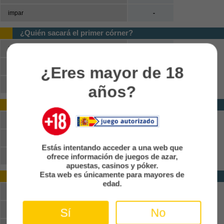
impar
-
¿Quién sacará el primer córner?
Salzburg
-
FC Kharkiv
-
¿Eres mayor de 18
No habrá córners
-
años?
Ganador (primera mitad)
Salzburg
-
Empate
-
Estás intentando acceder a una web que
ofrece información de juegos de azar,
FC Kharkiv
-
apuestas, casinos y póker.
Esta web es únicamente para mayores de
Doble oportunidad (primera mitad)
edad.
Salzburg o empate
-
FC Kharkiv o empate
-
Sí
No