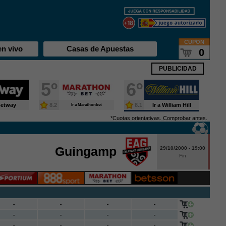
CUPON
en vivo
Casas de Apuestas
0
PUBLICIDAD
5º
6º
 Betway
8.2
8.1
Ir a William Hill
Ir a Marathonbet
*Cuotas orientativas. Comprobar antes.
Guingamp
29/10/2000 - 19:00
Fin
-
-
-
-
-
-
-
-
-
-
-
-