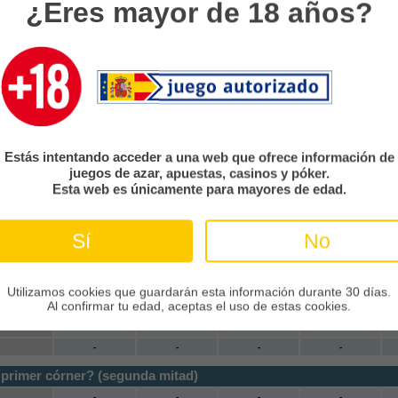
¿Eres mayor de 18 años?
ad (segunda mitad)
-
-
-
-
-
-
-
-
-
-
-
-
 (segunda mitad)
-
-
-
-
-
-
-
-
Estás intentando acceder a una web que ofrece información de
te (segunda mitad)
juegos de azar, apuestas, casinos y póker.
Esta web es únicamente para mayores de edad.
-
-
-
-
-
-
-
-
Sí
No
nda mitad)
-
-
-
-
-
-
-
-
Utilizamos cookies que guardarán esta información durante 30 días.
Al confirmar tu edad, aceptas el uso de estas cookies.
unda mitad)
-
-
-
-
-
-
-
-
 primer córner? (segunda mitad)
-
-
-
-