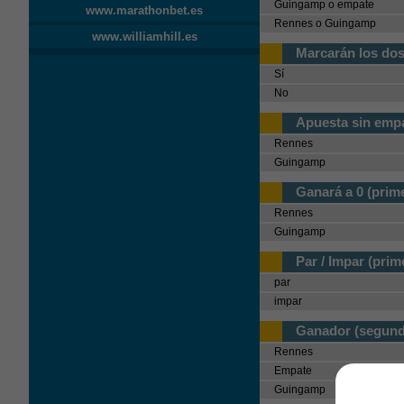
Guingamp o empate
www.marathonbet.es
Rennes o Guingamp
www.williamhill.es
Marcarán los dos
Sí
No
Apuesta sin empa
Rennes
Guingamp
Ganará a 0 (prim
Rennes
Guingamp
Par / Impar (prim
par
impar
Ganador (segund
Rennes
Empate
Guingamp