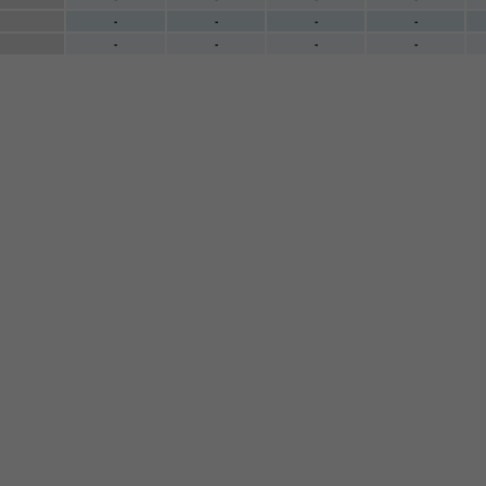
-
-
-
-
-
-
-
-