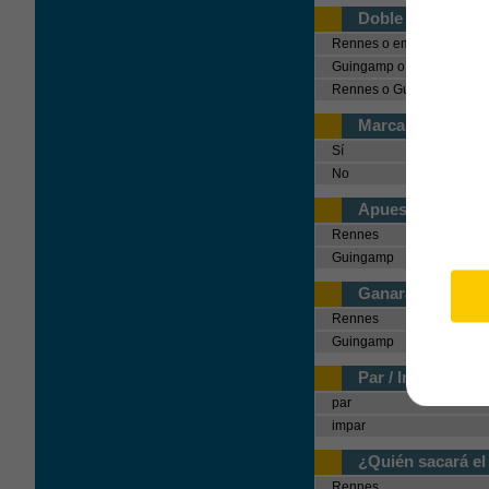
Doble oportunid
Rennes o empate
Guingamp o empate
Rennes o Guingamp
Marcarán los dos
Sí
No
Apuesta sin empa
Rennes
Guingamp
Ganará a 0 (segu
Rennes
Guingamp
Par / Impar (seg
par
impar
¿Quién sacará el
Rennes