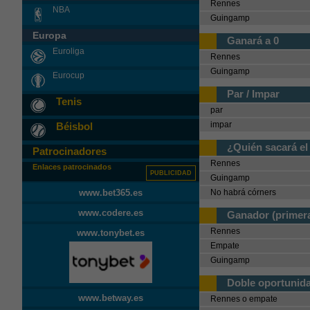
Rennes
NBA
Guingamp
Europa
Ganará a 0
Euroliga
Rennes
Guingamp
Eurocup
Par / Impar
Tenis
par
impar
Béisbol
¿Quién sacará el
Patrocinadores
Rennes
Enlaces patrocinados
PUBLICIDAD
Guingamp
www.bet365.es
No habrá córners
www.codere.es
Ganador (primera
Rennes
www.tonybet.es
Empate
Guingamp
Doble oportunida
www.betway.es
Rennes o empate