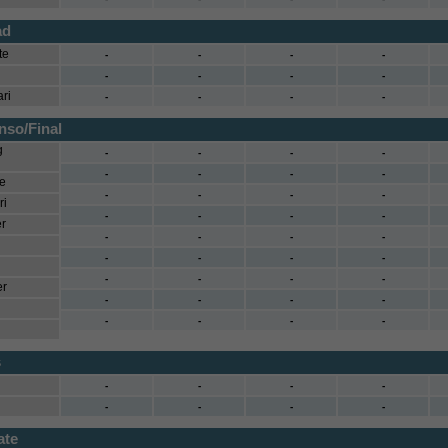
ad
te
-
-
-
-
-
-
-
-
ri
-
-
-
-
nso/Final
g
-
-
-
-
-
-
-
-
e
-
-
-
-
ri
-
-
-
-
r
-
-
-
-
-
-
-
-
-
-
-
-
er
-
-
-
-
-
-
-
-
s
-
-
-
-
-
-
-
-
ate