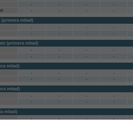
-
-
-
-
ri
-
-
-
-
 (primera mitad)
-
-
-
-
-
-
-
-
te (primera mitad)
-
-
-
-
-
-
-
-
era mitad)
-
-
-
-
-
-
-
-
era mitad)
-
-
-
-
-
-
-
-
a mitad)
-
-
-
-
-
-
-
-
-
-
-
-