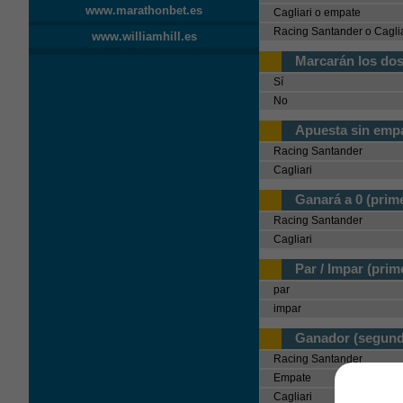
www.marathonbet.es
Cagliari o empate
Racing Santander o Caglia
www.williamhill.es
Marcarán los dos
Sí
No
Apuesta sin empa
Racing Santander
Cagliari
Ganará a 0 (prim
Racing Santander
Cagliari
Par / Impar (prim
par
impar
Ganador (segund
Racing Santander
Empate
Cagliari