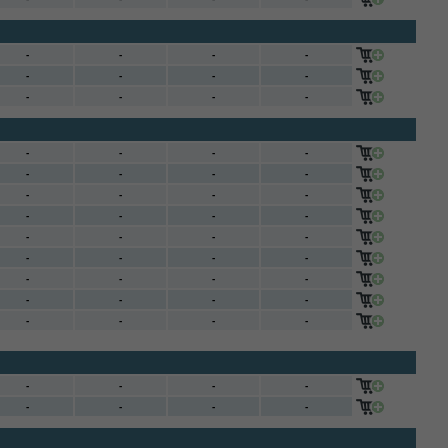
-
-
-
-
-
-
-
-
-
-
-
-
-
-
-
-
-
-
-
-
-
-
-
-
-
-
-
-
-
-
-
-
-
-
-
-
-
-
-
-
-
-
-
-
-
-
-
-
-
-
-
-
-
-
-
-