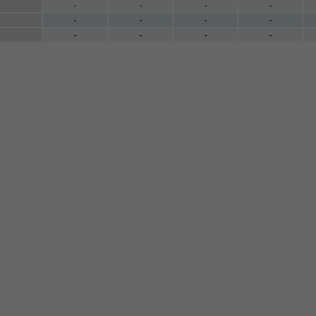
-
-
-
-
-
-
-
-
-
-
-
-