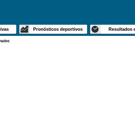
ivas
Pronósticos deportivos
Resultados 
inados