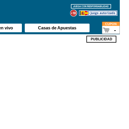
CUPON
en vivo
Casas de Apuestas
-
PUBLICIDAD