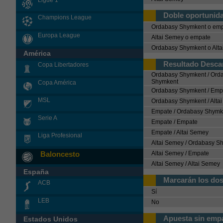
Doble oportunid
Champions League
Ordabasy Shymkent o em
Europa League
Altai Semey o empate
Ordabasy Shymkent o Alt
América
Resultado Desca
Copa Libertadores
Ordabasy Shymkent / Ord
Shymkent
Copa América
Ordabasy Shymkent / Emp
MSL
Ordabasy Shymkent / Alta
Empate / Ordabasy Shymk
Serie A
Empate / Empate
Empate / Altai Semey
Liga Profesional
Altai Semey / Ordabasy S
Baloncesto
Altai Semey / Empate
Altai Semey / Altai Semey
España
Marcarán los do
ACB
Sí
LEB
No
Apuesta sin emp
Estados Unidos