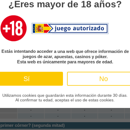
¿Eres mayor de 18 años?
ad (segunda mitad)
pate
-
-
-
-
-
-
-
-
ai Semey
-
-
-
-
 (segunda mitad)
-
-
-
-
-
-
-
-
Estás intentando acceder a una web que ofrece información de
juegos de azar, apuestas, casinos y póker.
te (segunda mitad)
Esta web es únicamente para mayores de edad.
-
-
-
-
-
-
-
-
Sí
No
nda mitad)
-
-
-
-
-
-
-
-
Utilizamos cookies que guardarán esta información durante 30 días.
Al confirmar tu edad, aceptas el uso de estas cookies.
unda mitad)
-
-
-
-
-
-
-
-
 primer córner? (segunda mitad)