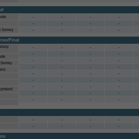
ad
pate
-
-
-
-
-
-
-
-
ai Semey
-
-
-
-
nso/Final
abasy
-
-
-
-
-
-
-
-
ate
-
-
-
-
i Semey
-
-
-
-
ent
-
-
-
-
-
-
-
-
-
-
-
-
hymkent
-
-
-
-
-
-
-
-
s
-
-
-
-
-
-
-
-
ate