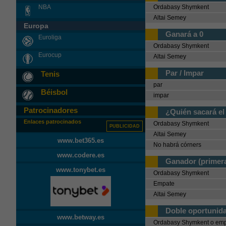
Ordabasy Shymkent
NBA
Altai Semey
Europa
Ganará a 0
Euroliga
Ordabasy Shymkent
Eurocup
Altai Semey
Par / Impar
Tenis
par
Béisbol
impar
Patrocinadores
¿Quién sacará el
Enlaces patrocinados
Ordabasy Shymkent
PUBLICIDAD
Altai Semey
www.bet365.es
No habrá córners
www.codere.es
Ganador (primera
www.tonybet.es
Ordabasy Shymkent
Empate
Altai Semey
Doble oportunida
www.betway.es
Ordabasy Shymkent o em