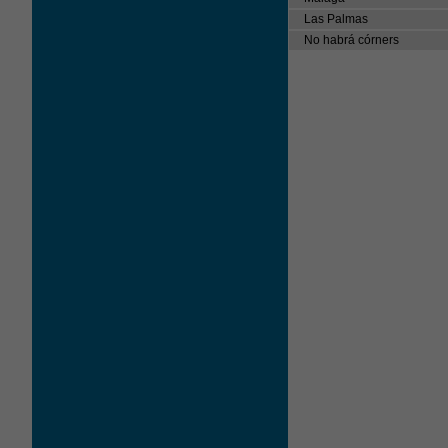
Las Palmas
No habrá córners