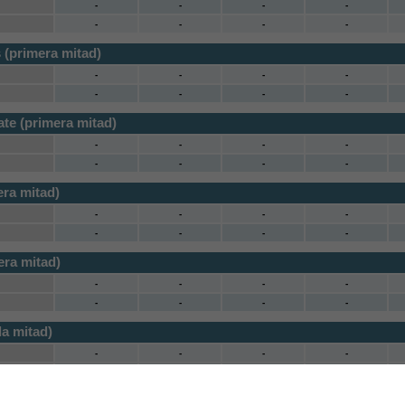
-
-
-
-
-
-
-
-
 (primera mitad)
-
-
-
-
-
-
-
-
te (primera mitad)
-
-
-
-
-
-
-
-
era mitad)
-
-
-
-
-
-
-
-
era mitad)
-
-
-
-
-
-
-
-
a mitad)
-
-
-
-
-
-
-
-
-
-
-
-