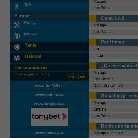
Málaga
NBA
Las Palmas
Europa
Ganará a 0
Euroliga
Málaga
Las Palmas
Eurocup
Par / Impar
Tenis
par
impar
Béisbol
¿Quién sacará el
Patrocinadores
Málaga
Enlaces patrocinados
PUBLICIDAD
Las Palmas
www.bet365.es
No habrá córners
www.codere.es
Ganador (primera
Málaga
www.tonybet.es
Empate
Las Palmas
Doble oportunida
www.betway.es
Málaga o empate