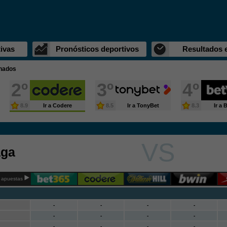
ivas
Pronósticos deportivos
Resultados 
inados
2º
3º
4º
8.9
Ir a Codere
8.5
Ir a TonyBet
8.3
Ir a
VS
aga
 apuestas
-
-
-
-
-
-
-
-
-
-
-
-