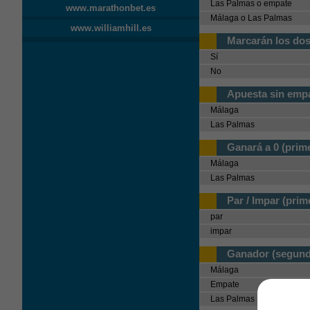
Las Palmas o empate
www.marathonbet.es
Málaga o Las Palmas
www.williamhill.es
Marcarán los dos
Sí
No
Apuesta sin empa
Málaga
Las Palmas
Ganará a 0 (prim
Málaga
Las Palmas
Par / Impar (prim
par
impar
Ganador (segund
Málaga
Empate
Las Palmas