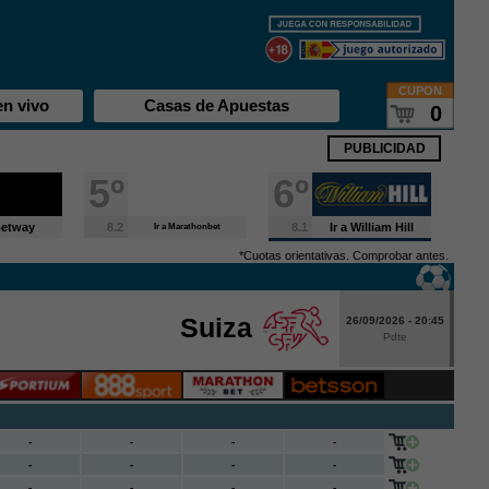
CUPON
en vivo
Casas de Apuestas
0
PUBLICIDAD
5º
6º
 Betway
8.2
8.1
Ir a William Hill
Ir a Marathonbet
*Cuotas orientativas. Comprobar antes.
Suiza
26/09/2026 - 20:45
Pdte
-
-
-
-
-
-
-
-
-
-
-
-