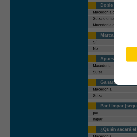
Doble oportunid
Macedonia o empate
Suiza o empate
Macedonia o Suiza
Marcarán los dos
Sí
No
Apuesta sin empa
Macedonia
Suiza
Ganará a 0 (segu
Macedonia
Suiza
Par / Impar (seg
par
impar
¿Quién sacará el
Macedonia