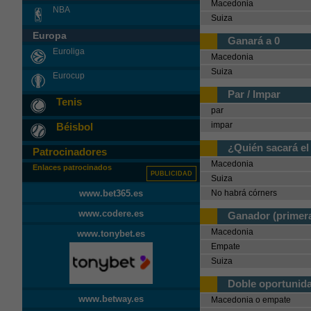
Macedonia
NBA
Suiza
Europa
Ganará a 0
Euroliga
Macedonia
Suiza
Eurocup
Par / Impar
Tenis
par
impar
Béisbol
¿Quién sacará el
Patrocinadores
Macedonia
Enlaces patrocinados
PUBLICIDAD
Suiza
www.bet365.es
No habrá córners
www.codere.es
Ganador (primera
Macedonia
www.tonybet.es
Empate
Suiza
Doble oportunida
www.betway.es
Macedonia o empate