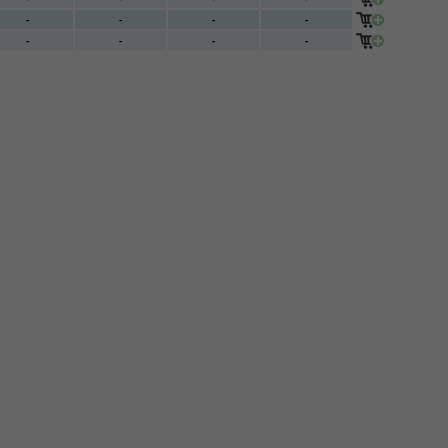
-
-
-
-
-
-
-
-