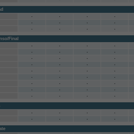
ad
-
-
-
-
-
-
-
-
-
-
-
-
nso/Final
-
-
-
-
-
-
-
-
-
-
-
-
-
-
-
-
-
-
-
-
-
-
-
-
-
-
-
-
-
-
-
-
-
-
-
-
s
-
-
-
-
-
-
-
-
ate