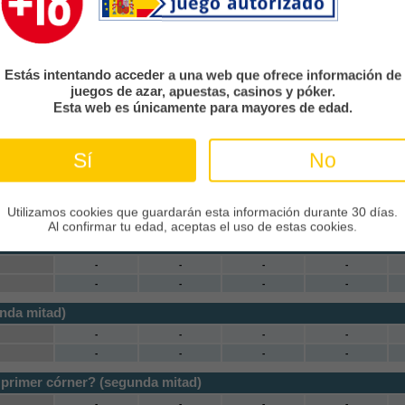
ad (segunda mitad)
-
-
-
-
-
-
-
-
Estás intentando acceder a una web que ofrece información de
-
-
-
-
juegos de azar, apuestas, casinos y póker.
 (segunda mitad)
Esta web es únicamente para mayores de edad.
-
-
-
-
-
-
-
-
Sí
No
te (segunda mitad)
-
-
-
-
Utilizamos cookies que guardarán esta información durante 30 días.
-
-
-
-
Al confirmar tu edad, aceptas el uso de estas cookies.
nda mitad)
-
-
-
-
-
-
-
-
unda mitad)
-
-
-
-
-
-
-
-
 primer córner? (segunda mitad)
-
-
-
-