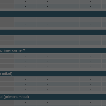
-
-
-
-
-
-
-
-
-
-
-
-
-
-
-
-
-
-
-
-
-
-
-
-
 primer córner?
-
-
-
-
-
-
-
-
-
-
-
-
 mitad)
-
-
-
-
-
-
-
-
-
-
-
-
d (primera mitad)
-
-
-
-