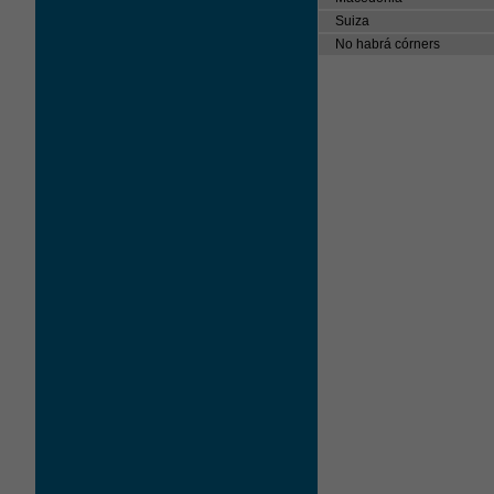
Suiza
No habrá córners