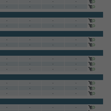
-
-
-
-
-
-
-
-
-
-
-
-
-
-
-
-
-
-
-
-
-
-
-
-
-
-
-
-
-
-
-
-
-
-
-
-
-
-
-
-
-
-
-
-
-
-
-
-
-
-
-
-