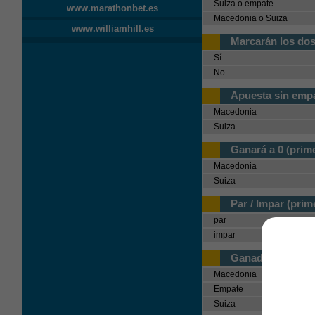
Suiza o empate
www.marathonbet.es
Macedonia o Suiza
www.williamhill.es
Marcarán los dos
Sí
No
Apuesta sin empa
Macedonia
Suiza
Ganará a 0 (prim
Macedonia
Suiza
Par / Impar (prim
par
impar
Ganador (segund
Macedonia
Empate
Suiza