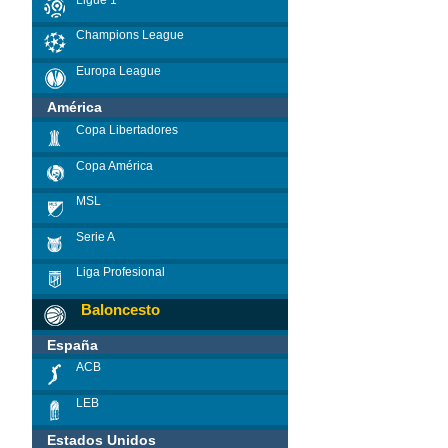
Champions League
Europa League
América
Copa Libertadores
Copa América
MSL
Serie A
Liga Profesional
Baloncesto
España
ACB
LEB
Estados Unidos