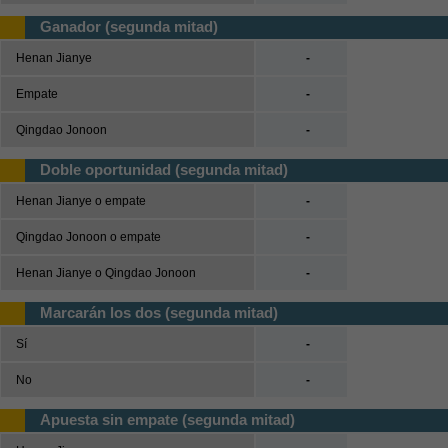
Ganador (segunda mitad)
Henan Jianye
-
Empate
-
Qingdao Jonoon
-
Doble oportunidad (segunda mitad)
Henan Jianye o empate
-
Qingdao Jonoon o empate
-
Henan Jianye o Qingdao Jonoon
-
Marcarán los dos (segunda mitad)
Sí
-
No
-
Apuesta sin empate (segunda mitad)