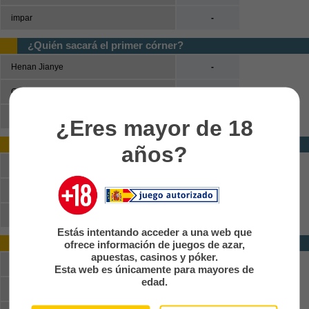
impar
-
¿Quién sacará el primer córner?
Henan Jianye
-
Qingdao Jonoon
-
No habrá córners
-
¿Eres mayor de 18
Ganador (primera mitad)
años?
Henan Jianye
-
Empate
-
Qingdao Jonoon
-
Estás intentando acceder a una web que
Doble oportunidad (primera mitad)
ofrece información de juegos de azar,
apuestas, casinos y póker.
Henan Jianye o empate
-
Esta web es únicamente para mayores de
edad.
Qingdao Jonoon o empate
-