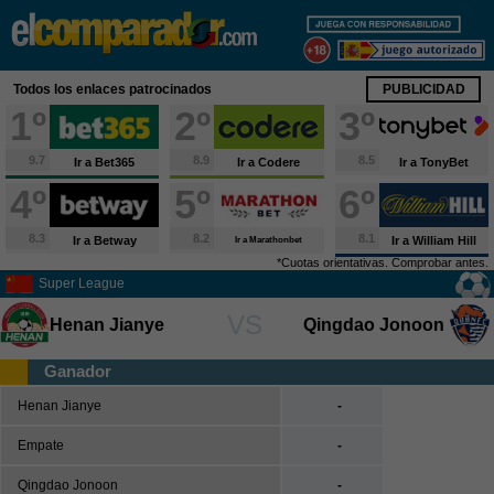
X
Fútbol
Todos los enlaces patrocinados
PUBLICIDAD
España
1º
2º
3º
Primera División
9.7
8.9
8.5
Ir a Bet365
Ir a Codere
Ir a TonyBet
Segunda División
4º
5º
6º
Segunda B
Tercera División
8.3
8.2
8.1
Ir a Betway
Ir a William Hill
Ir a Marathonbet
Copa del Rey
*Cuotas orientativas. Comprobar antes.
Super League
Europa
VS
Henan Jianye
Qingdao Jonoon
Premier League
Serie A
Ganador
Bundesliga
Henan Jianye
-
Ligue 1
Empate
-
Champions League
Qingdao Jonoon
-
Europa League