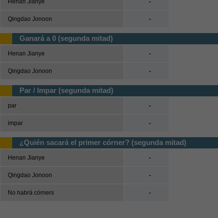
Henan Jianye
-
Qingdao Jonoon
-
Ganará a 0 (segunda mitad)
Henan Jianye
-
Qingdao Jonoon
-
Par / Impar (segunda mitad)
par
-
impar
-
¿Quién sacará el primer córner? (segunda mitad)
Henan Jianye
-
Qingdao Jonoon
-
No habrá córners
-