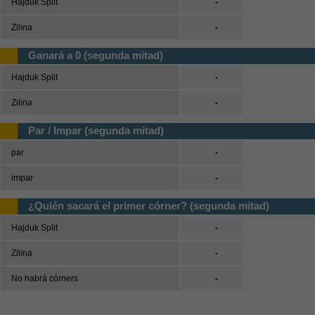
Hajduk Split
-
Zilina
-
Ganará a 0 (segunda mitad)
Hajduk Split
-
Zilina
-
Par / Impar (segunda mitad)
par
-
impar
-
¿Quién sacará el primer córner? (segunda mitad)
Hajduk Split
-
Zilina
-
No habrá córners
-