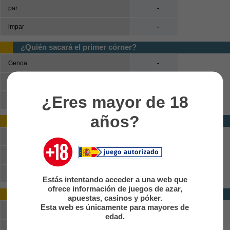
par
-
impar
-
¿Quién sacará el primer córner?
Genoa
-
AC Milan
-
¿Eres mayor de 18
No habrá córners
-
años?
Ganador (primera mitad)
Genoa
-
Empate
-
AC Milan
-
Estás intentando acceder a una web que
ofrece información de juegos de azar,
Doble oportunidad (primera mitad)
apuestas, casinos y póker.
Esta web es únicamente para mayores de
Genoa o empate
-
edad.
AC Milan o empate
-