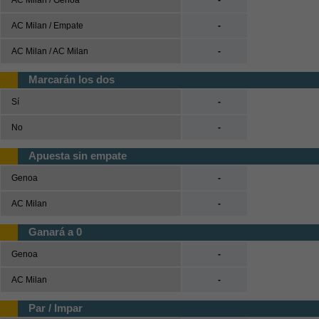
AC Milan / Genoa
-
Tenis
AC Milan / Empate
-
Béisbol
AC Milan / AC Milan
-
Casas de Apuestas
Marcarán los dos
Sí
-
Versión clásica
No
-
Apuesta sin empate
Genoa
-
AC Milan
-
Ganará a 0
Genoa
-
AC Milan
-
Par / Impar