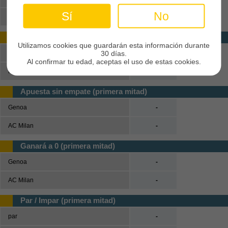
Sí
No
Genoa o AC Milan
-
Marcarán los dos (primera mitad)
Utilizamos cookies que guardarán esta información durante
30 días.
Sí
-
Al confirmar tu edad, aceptas el uso de estas cookies.
No
-
Apuesta sin empate (primera mitad)
Genoa
-
AC Milan
-
Ganará a 0 (primera mitad)
Genoa
-
AC Milan
-
Par / Impar (primera mitad)
par
-