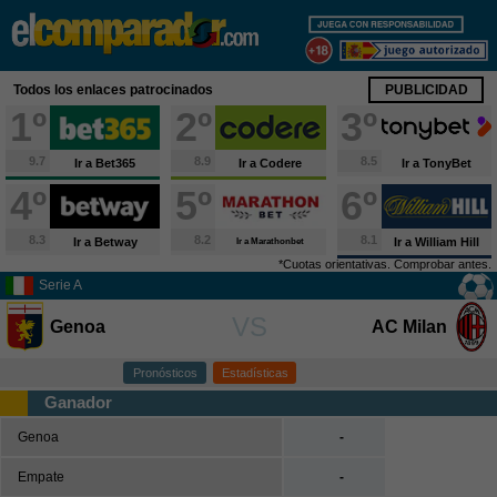
X
Fútbol
Todos los enlaces patrocinados
PUBLICIDAD
España
1º
2º
3º
Primera División
9.7
8.9
8.5
Ir a Bet365
Ir a Codere
Ir a TonyBet
Segunda División
4º
5º
6º
Segunda B
Tercera División
8.3
8.2
8.1
Ir a Betway
Ir a William Hill
Ir a Marathonbet
Copa del Rey
*Cuotas orientativas. Comprobar antes.
Serie A
Europa
VS
Genoa
AC Milan
Premier League
Serie A
Pronósticos
Estadísticas
Bundesliga
Ganador
Ligue 1
Genoa
-
Champions League
Empate
-
Europa League