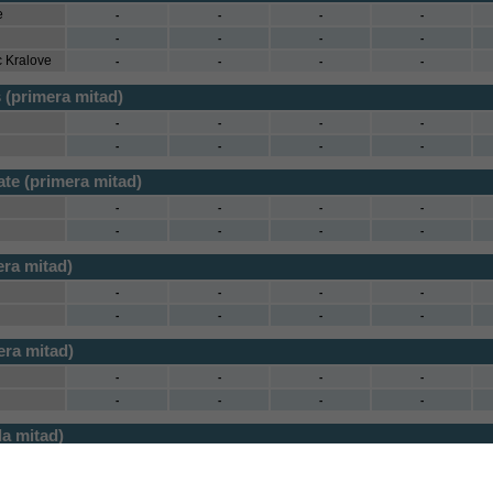
e
-
-
-
-
-
-
-
-
c Kralove
-
-
-
-
 (primera mitad)
-
-
-
-
-
-
-
-
te (primera mitad)
-
-
-
-
-
-
-
-
era mitad)
-
-
-
-
-
-
-
-
era mitad)
-
-
-
-
-
-
-
-
a mitad)
-
-
-
-
-
-
-
-