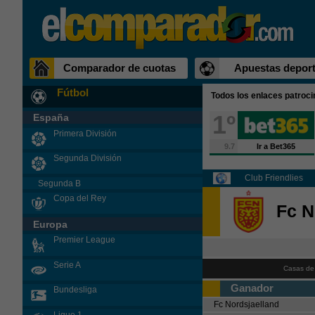
Comparador de cuotas
Apuestas deport
Fútbol
Todos los enlaces patroc
1º
España
Primera División
9.7
Ir a Bet365
Segunda División
Club Friendlies
Segunda B
Copa del Rey
Fc N
Europa
Premier League
Serie A
Casas de
Ganador
Bundesliga
Fc Nordsjaelland
Ligue 1