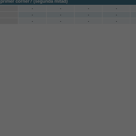
 primer córner? (segunda mitad)
-
-
-
-
-
-
-
-
-
-
-
-