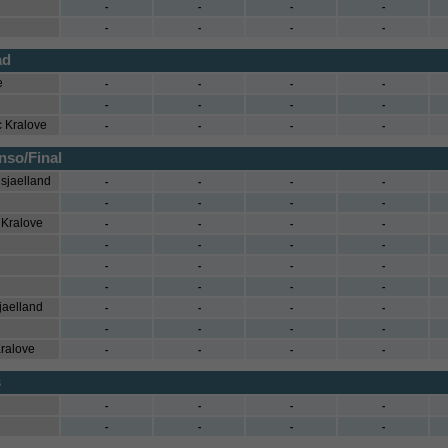
-
-
-
-
-
-
-
-
ad
e
-
-
-
-
-
-
-
-
c Kralove
-
-
-
-
nso/Final
dsjaelland
-
-
-
-
-
-
-
-
 Kralove
-
-
-
-
-
-
-
-
-
-
-
-
-
-
-
-
jaelland
-
-
-
-
-
-
-
-
Kralove
-
-
-
-
s
-
-
-
-
-
-
-
-