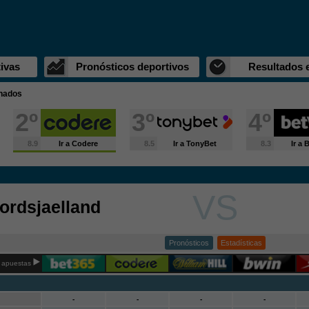
ivas
Pronósticos deportivos
Resultados 
inados
2º
3º
4º
8.9
Ir a Codere
8.5
Ir a TonyBet
8.3
Ir a
VS
ordsjaelland
Pronósticos
Estadísticas
 apuestas
-
-
-
-