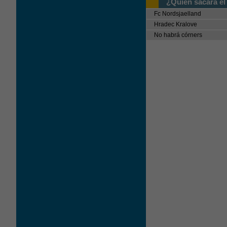
¿Quién sacará el
Fc Nordsjaelland
Hradec Kralove
No habrá córners