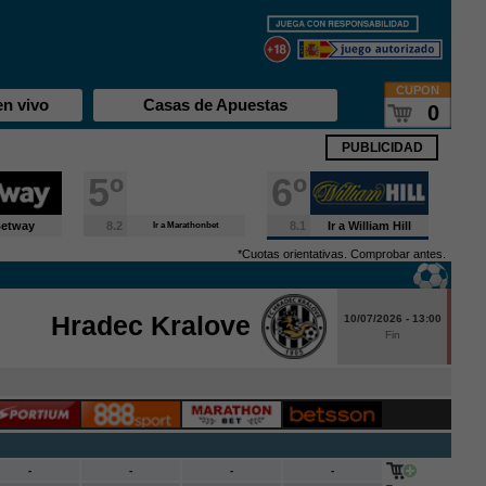
CUPON
en vivo
Casas de Apuestas
0
PUBLICIDAD
5º
6º
 Betway
8.2
8.1
Ir a William Hill
Ir a Marathonbet
*Cuotas orientativas. Comprobar antes.
Hradec Kralove
10/07/2026 - 13:00
Fin
-
-
-
-