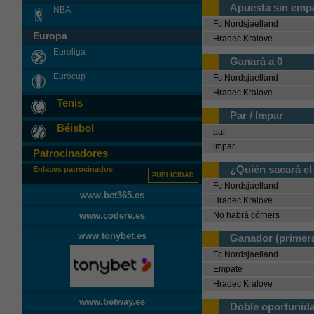
Apuesta sin emp
NBA
Fc Nordsjaelland
Europa
Hradec Kralove
Euroliga
Ganará a 0
Eurocup
Fc Nordsjaelland
Hradec Kralove
Tenis
Par / Impar
Béisbol
par
impar
Patrocinadores
¿Quién sacará el
Enlaces patrocinados
PUBLICIDAD
Fc Nordsjaelland
www.bet365.es
Hradec Kralove
www.codere.es
No habrá córners
www.tonybet.es
Ganador (primera
Fc Nordsjaelland
Empate
Hradec Kralove
www.betway.es
Doble oportunida