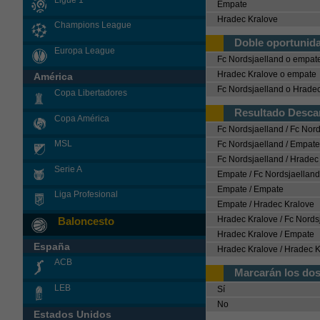
Empate
Hradec Kralove
Champions League
Doble oportunid
Europa League
Fc Nordsjaelland o empat
Hradec Kralove o empate
América
Fc Nordsjaelland o Hrade
Copa Libertadores
Resultado Desca
Copa América
Fc Nordsjaelland / Fc Nor
MSL
Fc Nordsjaelland / Empate
Fc Nordsjaelland / Hradec
Serie A
Empate / Fc Nordsjaelland
Empate / Empate
Liga Profesional
Empate / Hradec Kralove
Hradec Kralove / Fc Nords
Baloncesto
Hradec Kralove / Empate
España
Hradec Kralove / Hradec 
ACB
Marcarán los do
LEB
Sí
No
Estados Unidos