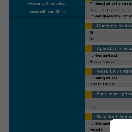
www.marathonbet.es
Fc Nordsjaelland o empat
Hradec Kralove o empate
www.williamhill.es
Fc Nordsjaelland o Hrade
Marcarán los dos
Sí
No
Apuesta sin empa
Fc Nordsjaelland
Hradec Kralove
Ganará a 0 (prim
Fc Nordsjaelland
Hradec Kralove
Par / Impar (prim
par
impar
Ganador (segund
Fc Nordsjaelland
Empate