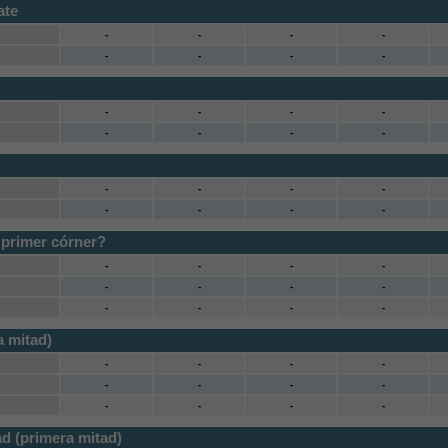
ate
-
-
-
-
-
-
-
-
-
-
-
-
-
-
-
-
-
-
-
-
-
-
-
-
 primer córner?
-
-
-
-
-
-
-
-
-
-
-
-
 mitad)
-
-
-
-
-
-
-
-
-
-
-
-
d (primera mitad)