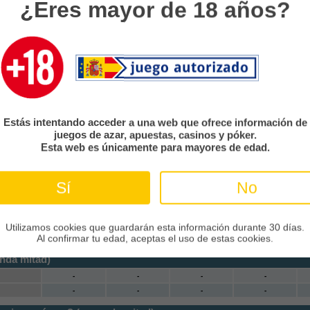
¿Eres mayor de 18 años?
-
-
-
-
ad (segunda mitad)
e
-
-
-
-
-
-
-
-
c Kralove
-
-
-
-
 (segunda mitad)
-
-
-
-
Estás intentando acceder a una web que ofrece información de
-
-
-
-
juegos de azar, apuestas, casinos y póker.
Esta web es únicamente para mayores de edad.
te (segunda mitad)
-
-
-
-
Sí
No
-
-
-
-
nda mitad)
-
-
-
-
Utilizamos cookies que guardarán esta información durante 30 días.
Al confirmar tu edad, aceptas el uso de estas cookies.
-
-
-
-
unda mitad)
-
-
-
-
-
-
-
-