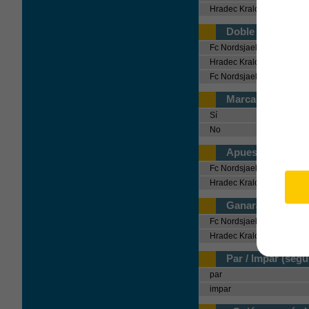
Hradec Kralove
Doble oportunid
Fc Nordsjaelland o empat
Hradec Kralove o empate
Fc Nordsjaelland o Hrade
Marcarán los dos
Sí
No
Apuesta sin empa
Fc Nordsjaelland
Hradec Kralove
Ganará a 0 (segu
Fc Nordsjaelland
Hradec Kralove
Par / Impar (seg
par
impar