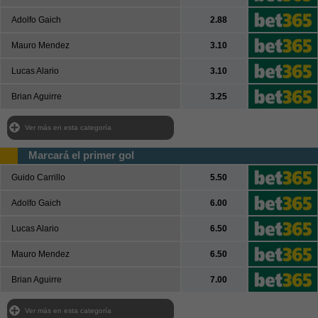
Adolfo Gaich
2.88
Mauro Mendez
3.10
Lucas Alario
3.10
Brian Aguirre
3.25
Ver más en esta categoría
Marcará el primer gol
Guido Carrillo
5.50
Adolfo Gaich
6.00
Lucas Alario
6.50
Mauro Mendez
6.50
Brian Aguirre
7.00
Ver más en esta categoría