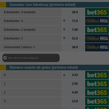
Ganador con hándicap (primera mitad)
Estudiantes -3 (empate)
26.0
Estudiantes -3
71.0
Estudiantes -2 (empate)
7.00
Estudiantes -2
21.0
Universidad Catolica -1
36.0
Ver más en esta categoría
Número exacto de goles (primera mitad)
0
2.63
1
2.50
2
4.50
3
12.0