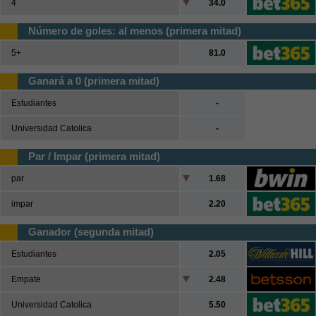
4
34.0
Número de goles: al menos (primera mitad)
5+
81.0
Ganará a 0 (primera mitad)
Estudiantes
-
Universidad Catolica
-
Par / Impar (primera mitad)
par
1.68
impar
2.20
Ganador (segunda mitad)
Estudiantes
2.05
Empate
2.48
Universidad Catolica
5.50