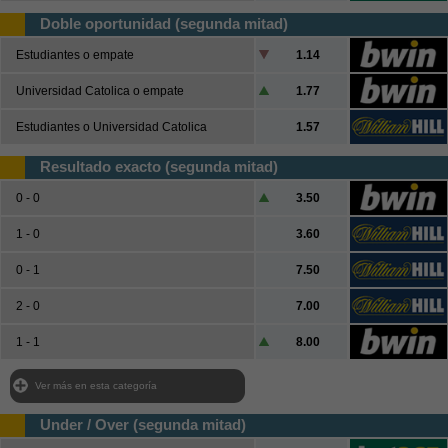
Doble oportunidad (segunda mitad)
Estudiantes o empate
1.14
Universidad Catolica o empate
1.77
Estudiantes o Universidad Catolica
1.57
Resultado exacto (segunda mitad)
0 - 0
3.50
1 - 0
3.60
0 - 1
7.50
2 - 0
7.00
1 - 1
8.00
Ver más en esta categoría
Under / Over (segunda mitad)