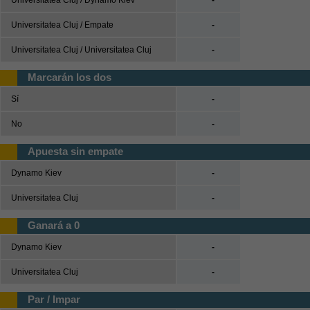
Universitatea Cluj / Dynamo Kiev
-
Tenis
Universitatea Cluj / Empate
-
Béisbol
Universitatea Cluj / Universitatea Cluj
-
Casas de Apuestas
Marcarán los dos
Sí
-
Versión clásica
No
-
Apuesta sin empate
Dynamo Kiev
-
Universitatea Cluj
-
Ganará a 0
Dynamo Kiev
-
Universitatea Cluj
-
Par / Impar