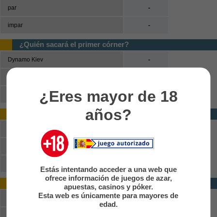
par
-
impar
-
¿Quién sacará el primer córner?
Dynamo Kiev
-
Universitatea Cluj
-
¿Eres mayor de 18
No habrá córners
-
años?
Ganador (primera mitad)
Dynamo Kiev
-
Empate
-
Universitatea Cluj
-
Estás intentando acceder a una web que
ofrece información de juegos de azar,
Doble oportunidad (primera mitad)
apuestas, casinos y póker.
Esta web es únicamente para mayores de
Dynamo Kiev o empate
-
edad.
Universitatea Cluj o empate
-