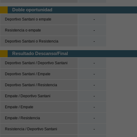
UEFA Nations League
Doble oportunidad
UEFA Nations League A
Deportivo Santani o empate
-
UEFA Nations League B
Resistencia o empate
-
UEFA Nations League C
Deportivo Santani o Resistencia
-
UEFA Nations League D
Resultado Descanso/Final
Baloncesto
Deportivo Santani / Deportivo Santani
-
España
ACB
Deportivo Santani / Empate
-
LEB
Deportivo Santani / Resistencia
-
Estados Unidos
Empate / Deportivo Santani
-
NBA
Empate / Empate
-
Europa
Euroliga
Empate / Resistencia
-
Eurocup
Resistencia / Deportivo Santani
-