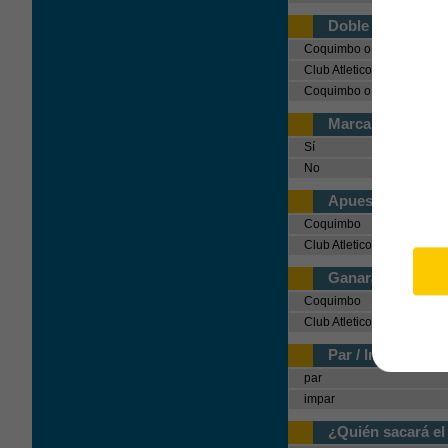
Doble oportunid
Coquimbo o empate
Club Atletico Platense o 
Coquimbo o Club Atletico 
Marcarán los dos
Sí
No
Apuesta sin empa
Coquimbo
Club Atletico Platense
Ganará a 0 (segu
Coquimbo
Club Atletico Platense
Par / Impar (seg
par
impar
¿Quién sacará el