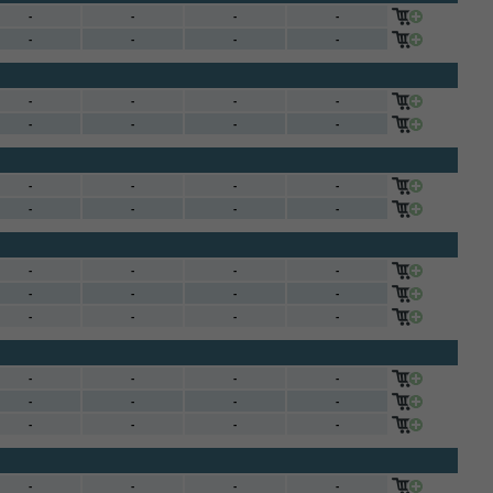
-
-
-
-
-
-
-
-
-
-
-
-
-
-
-
-
-
-
-
-
-
-
-
-
-
-
-
-
-
-
-
-
-
-
-
-
-
-
-
-
-
-
-
-
-
-
-
-
-
-
-
-