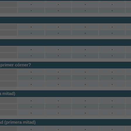
-
-
-
-
-
-
-
-
-
-
-
-
-
-
-
-
-
-
-
-
-
-
-
-
 primer córner?
-
-
-
-
-
-
-
-
-
-
-
-
 mitad)
-
-
-
-
-
-
-
-
-
-
-
-
d (primera mitad)
-
-
-
-