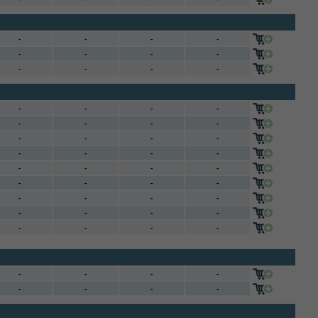
-
-
-
-
-
-
-
-
-
-
-
-
-
-
-
-
-
-
-
-
-
-
-
-
-
-
-
-
-
-
-
-
-
-
-
-
-
-
-
-
-
-
-
-
-
-
-
-
-
-
-
-
-
-
-
-