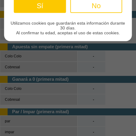
Colo Colo o Cobresal
-
Sí
No
Marcarán los dos (primera mitad)
Utilizamos cookies que guardarán esta información durante
Sí
-
30 días.
Al confirmar tu edad, aceptas el uso de estas cookies.
No
-
Apuesta sin empate (primera mitad)
Colo Colo
-
Cobresal
-
Ganará a 0 (primera mitad)
Colo Colo
-
Cobresal
-
Par / Impar (primera mitad)
par
-
impar
-