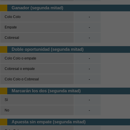
Ganador (segunda mitad)
Colo Colo
-
Empate
-
Cobresal
-
Doble oportunidad (segunda mitad)
Colo Colo o empate
-
Cobresal o empate
-
Colo Colo o Cobresal
-
Marcarán los dos (segunda mitad)
Sí
-
No
-
Apuesta sin empate (segunda mitad)