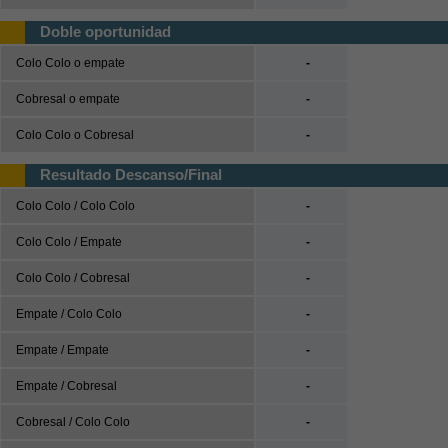
UEFA Nations League
Doble oportunidad
UEFA Nations League A
Colo Colo o empate
-
UEFA Nations League B
Cobresal o empate
-
UEFA Nations League C
Colo Colo o Cobresal
-
UEFA Nations League D
Resultado Descanso/Final
Baloncesto
Colo Colo / Colo Colo
-
España
ACB
Colo Colo / Empate
-
LEB
Colo Colo / Cobresal
-
Estados Unidos
Empate / Colo Colo
-
NBA
Empate / Empate
-
Europa
Euroliga
Empate / Cobresal
-
Eurocup
Cobresal / Colo Colo
-