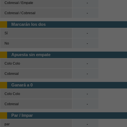
Tenis
Cobresal / Empate
-
Cobresal / Cobresal
-
Béisbol
Marcarán los dos
Casas de Apuestas
Sí
-
Versión clásica
No
-
Apuesta sin empate
Colo Colo
-
Cobresal
-
Ganará a 0
Colo Colo
-
Cobresal
-
Par / Impar
par
-