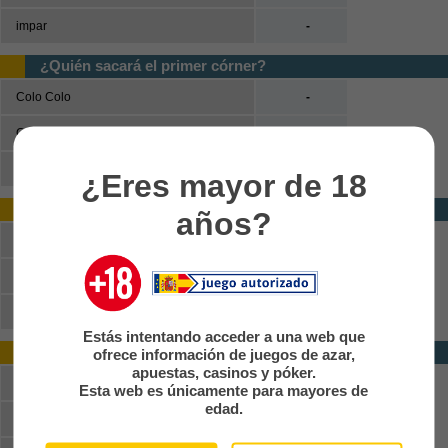
impar
-
¿Quién sacará el primer córner?
Colo Colo
-
Cobresal
-
No habrá córners
-
¿Eres mayor de 18
Ganador (primera mitad)
años?
Colo Colo
-
Empate
-
Cobresal
-
Estás intentando acceder a una web que
Doble oportunidad (primera mitad)
ofrece información de juegos de azar,
apuestas, casinos y póker.
Colo Colo o empate
-
Esta web es únicamente para mayores de
edad.
Cobresal o empate
-